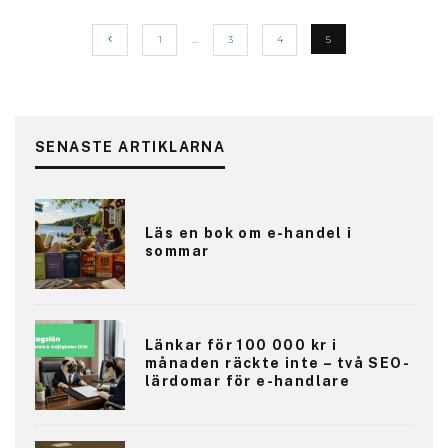
1
…
3
4
5
SENASTE ARTIKLARNA
Läs en bok om e-handel i
sommar
Länkar för 100 000 kr i
månaden räckte inte – två SEO-
lärdomar för e-handlare