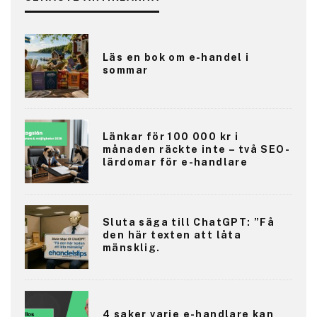
Läs en bok om e-handel i
sommar
Länkar för 100 000 kr i
månaden räckte inte – två SEO-
lärdomar för e-handlare
Sluta säga till ChatGPT: ”Få
den här texten att låta
mänsklig.
4 saker varje e-handlare kan