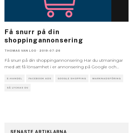
Få snurr på din
shoppingannonsering
THOMAS VAN LOO
·
2019-07-26
Få snurr på din shoppingannonsering Har du utmaningar
med att få lönsamhet i er annonsering på Google och
...
E-HANDEL
FACEBOOK ADS
GOOGLE SHOPPING
MARKNADSFÖRING
SÅ LYCKAS DU
SENASTE ARTIKLARNA