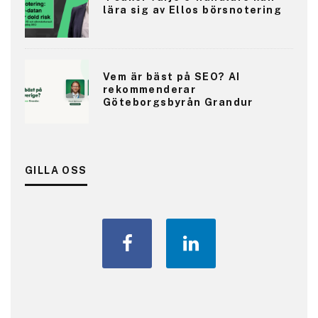
lära sig av Ellos börsnotering
Vem är bäst på SEO? AI
rekommenderar
Göteborgsbyrån Grandur
GILLA OSS