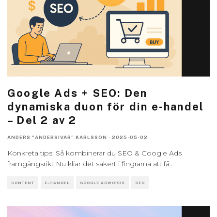
Google Ads + SEO: Den
dynamiska duon för din e-handel
– Del 2 av 2
ANDERS "ANDERSIVAR" KARLSSON
·
2025-05-02
Konkreta tips: Så kombinerar du SEO & Google Ads
framgångsrikt Nu kliar det säkert i fingrarna att få
...
CONTENT
E-HANDEL
GOOGLE ADWORDS
SEO