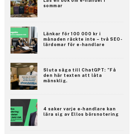
Läs en bok om e-handel i
sommar
Länkar för 100 000 kr i
månaden räckte inte – två SEO-
lärdomar för e-handlare
Sluta säga till ChatGPT: ”Få
den här texten att låta
mänsklig.
4 saker varje e-handlare kan
lära sig av Ellos börsnotering