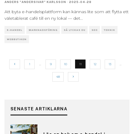
ANDERS "ANDERSIVAR" KARLSSON
·
2025-04-28
Att byta e-handelsplattform kan kännas lite som att flytta ett
väletablerat café till en ny lokal — det
...
E-HANDEL
MARKNADSFÖRING
SÅ LYCKAS DU
SEO
TEKNIK
WEBBUTIKEN
1
…
9
10
11
12
13
…
48
SENASTE ARTIKLARNA