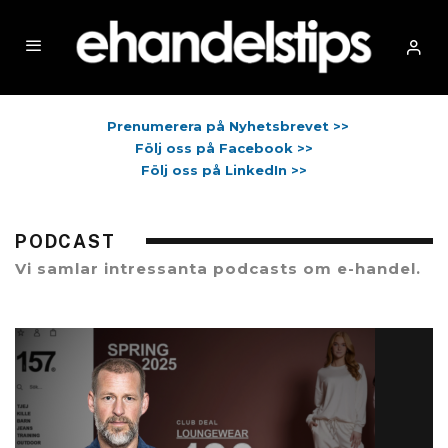
Prenumerera på Nyhetsbrevet >>
Följ oss på Facebook >>
Följ oss på LinkedIn >>
PODCAST
Vi samlar intressanta podcasts om e-handel.