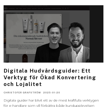
Digitala Hudvårdsguider: Ett
Verktyg för Ökad Konvertering
och Lojalitet
CHRISTOFER GRAFSTRÖM
·
2025-01-20
Digitala guider har blivit ett av de mest kraftfulla verktygen
för e-handlare som vill förbättra både kundupplevelsen