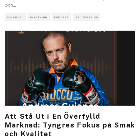
och
...
E-HANDEL
INTERVJUN
PODCAST
SÅ LYCKAS DU
Att Stå Ut i En Överfylld
Marknad: Tyngres Fokus på Smak
och Kvalitet