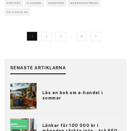
CONTENT
E-HANDEL
KUNDVÅRD
MARKNADSFÖRING
SÅ LYCKAS DU
1
2
3
…
13
SENASTE ARTIKLARNA
Läs en bok om e-handel i
sommar
Länkar för 100 000 kr i
månaden räckte inte – två SEO-