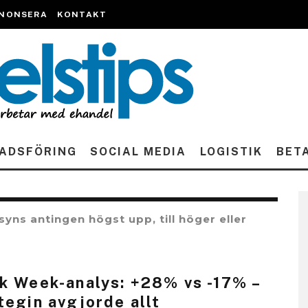
NONSERA
KONTAKT
ADSFÖRING
SOCIAL MEDIA
LOGISTIK
BET
ns antingen högst upp, till höger eller
k Week-analys: +28% vs -17% –
tegin avgjorde allt