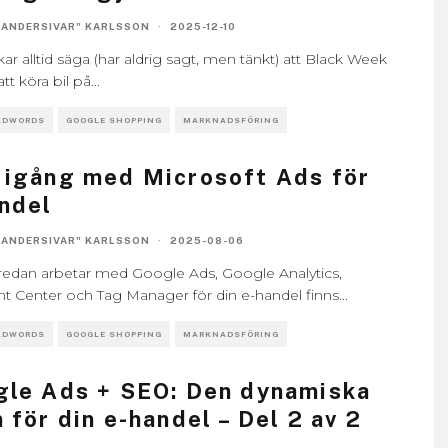
"ANDERSIVAR" KARLSSON
·
2025-12-10
ar alltid säga (har aldrig sagt, men tänkt) att Black Week
tt köra bil på
...
ADWORDS
GOOGLE SHOPPING
MARKNADSFÖRING
igång med Microsoft Ads för
ndel
"ANDERSIVAR" KARLSSON
·
2025-08-06
edan arbetar med Google Ads, Google Analytics,
t Center och Tag Manager för din e-handel finns
...
ADWORDS
GOOGLE SHOPPING
MARKNADSFÖRING
le Ads + SEO: Den dynamiska
 för din e-handel – Del 2 av 2