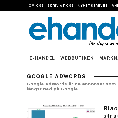
OM OSS
SKRIV ÅT OSS
NYHETSBREVET
AN
E-HANDEL
WEBBUTIKEN
MARKN
GOOGLE ADWORDS
Google AdWords är de annonser som sy
längst ned på Google.
Blac
stra