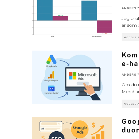
ANDERS 
Jag bruk
är som a
GOOGLE 
Kom 
e-ha
ANDERS 
Om du r
Merchan
GOOGLE 
Goog
duon