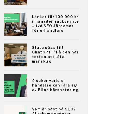
Länkar för 100 000 kr
i månaden räckte inte
– två SEO-lärdomar
för e-handlare
Sluta säga till
ChatGPT: ”Få den här
texten att låta
mänsklig.
4 saker varje e-
handlare kan lära sig
av Ellos börsnotering
Vem är bäst på SEO?
AI rekommenderar