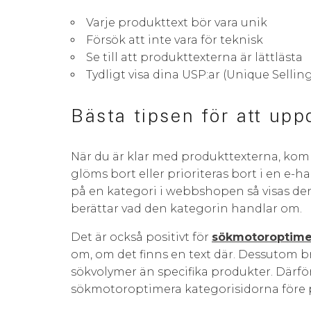
Varje produkttext bör vara unik
Försök att inte vara för teknisk
Se till att produkttexterna är lättlästa
Tydligt visa dina USP:ar (Unique Sellin
Bästa tipsen för att upp
När du är klar med produkttexterna, komm
glöms bort eller prioriteras bort i en e-h
på en kategori i webbshopen så visas den
berättar vad den kategorin handlar om.
Det är också positivt för
sökmotoroptime
om, om det finns en text där. Dessutom b
sökvolymer än specifika produkter. Därf
sökmotoroptimera kategorisidorna före 