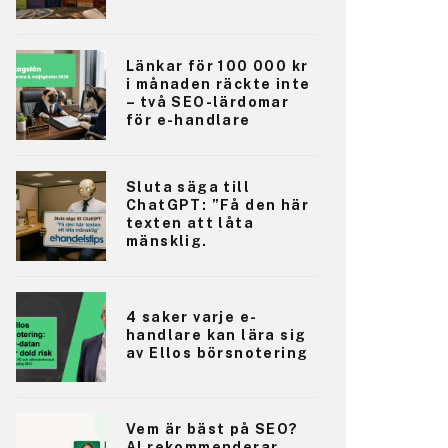
Länkar för 100 000 kr
i månaden räckte inte
– två SEO-lärdomar
för e-handlare
Sluta säga till
ChatGPT: ”Få den här
texten att låta
mänsklig.
4 saker varje e-
handlare kan lära sig
av Ellos börsnotering
Vem är bäst på SEO?
AI rekommenderar