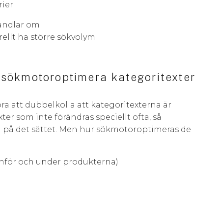
rier:
handlar om
ellt ha större sökvolym
h sökmotoroptimera kategoritexter
ra att dubbelkolla att kategoritexterna är
ter som inte förändras speciellt ofta, så
m på det sättet. Men hur sökmotoroptimeras de
nför och under produkterna)