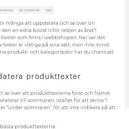
SFÖRING
SÅ LYCKAS DU
SEO
 för många att uppdatera och se över sin
 den en extra boost inför resten av året?
itexter som finns i webbshopen. När var det
texter är viktiga på sina sätt, men inte minst
a produkt- och kategorisidor har du chans att
datera produkttexter
tt se över att produkttexterna först och främst
terat till sommaren, istället för att skriva “i
er “under sommaren” för att inte indikera på att
e bästa produkttexterna: