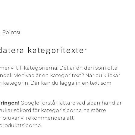
g Points)
datera kategoritexter
er vi till kategorierna. Det är en den som ofta
andel. Men vad är en kategoritext? När du klickar
 kategorin. Där kan du lägga in en text som
ringen
! Google förstår lättare vad sidan handlar
rukar sökord för kategorisidorna ha större
ör brukar vi rekommendera att
produkttsidorna.