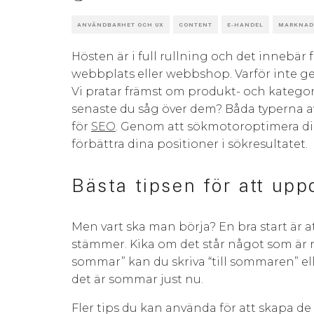
ANVÄNDBARHET OCH UX
CONTENT
E-HANDEL
MARKNAD
Hösten är i full rullning och det innebär
webbplats eller webbshop. Varför inte ge
Vi pratar främst om produkt- och kategor
senaste du såg över dem? Båda typerna av 
för
SEO
. Genom att sökmotoroptimera din
förbättra dina positioner i sökresultatet.
Bästa tipsen för att upp
Men vart ska man börja? En bra start är a
stämmer. Kika om det står något som är rela
sommar” kan du skriva “till sommaren” ell
det är sommar just nu.
Fler tips du kan använda för att skapa d