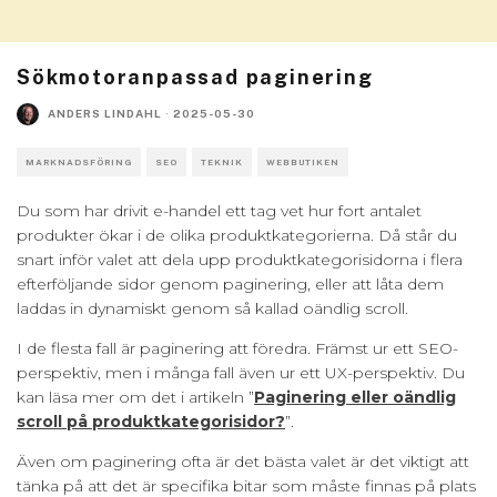
Sökmotoranpassad paginering
ANDERS LINDAHL
·
2025-05-30
MARKNADSFÖRING
SEO
TEKNIK
WEBBUTIKEN
Du som har drivit e-handel ett tag vet hur fort antalet
produkter ökar i de olika produktkategorierna. Då står du
snart inför valet att dela upp produktkategorisidorna i flera
efterföljande sidor genom paginering, eller att låta dem
laddas in dynamiskt genom så kallad oändlig scroll.
I de flesta fall är paginering att föredra. Främst ur ett SEO-
perspektiv, men i många fall även ur ett UX-perspektiv. Du
kan läsa mer om det i artikeln ”
Paginering eller oändlig
scroll på produktkategorisidor?
”.
Även om paginering ofta är det bästa valet är det viktigt att
tänka på att det är specifika bitar som måste finnas på plats