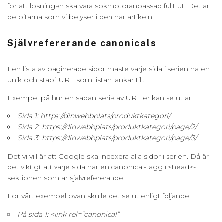
för att lösningen ska vara sökmotoranpassad fullt ut. Det är
de bitarna som vi belyser i den här artikeln.
Självrefererande canonicals
I en lista av paginerade sidor måste varje sida i serien ha en
unik och stabil URL som listan länkar till.
Exempel på hur en sådan serie av URL:er kan se ut är:
Sida 1: https://dinwebbplats/produktkategori/
Sida 2: https://dinwebbplats/produktkategori/page/2/
Sida 3: https://dinwebbplats/produktkategori/page/3/
Det vi vill är att Google ska indexera alla sidor i serien. Då är
det viktigt att varje sida har en canonical-tagg i <head>-
sektionen som är självrefererande.
För vårt exempel ovan skulle det se ut enligt följande:
På sida 1: <link rel=”canonical”