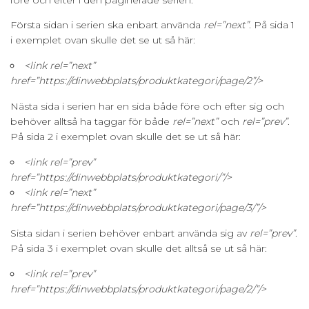
Första sidan i serien ska enbart använda
rel=”next”
. På sida 1
i exemplet ovan skulle det se ut så här:
<link rel=”next”
href=”https://dinwebbplats/produktkategori/page/2”/>
Nästa sida i serien har en sida både före och efter sig och
behöver alltså ha taggar för både
rel=”next”
och
rel=”prev”
.
På sida 2 i exemplet ovan skulle det se ut så här:
<link rel=”prev”
href=”https://dinwebbplats/produktkategori/”/>
<link rel=”next”
href=”https://dinwebbplats/produktkategori/page/3/”/>
Sista sidan i serien behöver enbart använda sig av
rel=”prev”
.
På sida 3 i exemplet ovan skulle det alltså se ut så här:
<link rel=”prev”
href=”https://dinwebbplats/produktkategori/page/2/”/>