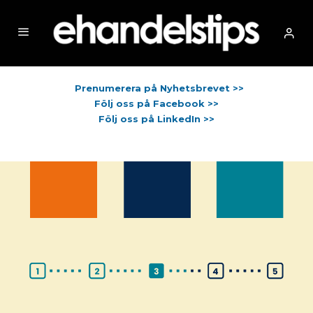
Prenumerera på Nyhetsbrevet >>
Följ oss på Facebook >>
Följ oss på LinkedIn >>