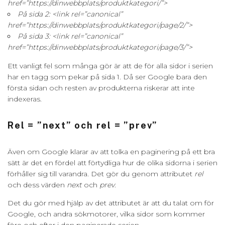
href=”https://dinwebbplats/produktkategori/”>
På sida 2: <link rel=”canonical”
href=”https://dinwebbplats/produktkategori/page/2/”>
På sida 3: <link rel=”canonical”
href=”https://dinwebbplats/produktkategori/page/3/”>
Ett vanligt fel som många gör är att de för alla sidor i serien
har en tagg som pekar på sida 1. Då ser Google bara den
första sidan och resten av produkterna riskerar att inte
indexeras.
Rel = ”next” och rel = ”prev”
Även om Google klarar av att tolka en paginering på ett bra
sätt är det en fördel att förtydliga hur de olika sidorna i serien
förhåller sig till varandra. Det gör du genom attributet
rel
och dess värden
next
och
prev
.
Det du gör med hjälp av det attributet är att du talat om för
Google, och andra sökmotorer, vilka sidor som kommer
före och efter i den paginerade serien.