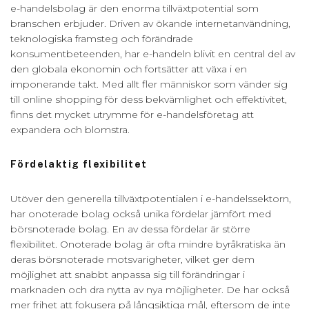
e-handelsbolag är den enorma tillväxtpotential som
branschen erbjuder. Driven av ökande internetanvändning,
teknologiska framsteg och förändrade
konsumentbeteenden, har e-handeln blivit en central del av
den globala ekonomin och fortsätter att växa i en
imponerande takt. Med allt fler människor som vänder sig
till online shopping för dess bekvämlighet och effektivitet,
finns det mycket utrymme för e-handelsföretag att
expandera och blomstra.
Fördelaktig flexibilitet
Utöver den generella tillväxtpotentialen i e-handelssektorn,
har onoterade bolag också unika fördelar jämfört med
börsnoterade bolag. En av dessa fördelar är större
flexibilitet. Onoterade bolag är ofta mindre byråkratiska än
deras börsnoterade motsvarigheter, vilket ger dem
möjlighet att snabbt anpassa sig till förändringar i
marknaden och dra nytta av nya möjligheter. De har också
mer frihet att fokusera på långsiktiga mål, eftersom de inte