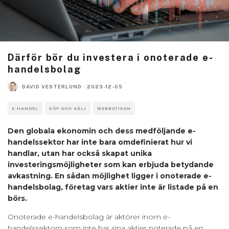
Därför bör du investera i onoterade e-
handelsbolag
DAVID VESTERLUND
·
2023-12-05
E-HANDEL
KÖP OCH SÄLJ
WEBBUTIKEN
Den globala ekonomin och dess medföljande e-
handelssektor har inte bara omdefinierat hur vi
handlar, utan har också skapat unika
investeringsmöjligheter som kan erbjuda betydande
avkastning. En sådan möjlighet ligger i onoterade e-
handelsbolag, företag vars aktier inte är listade på en
börs.
Onoterade e-handelsbolag är aktörer inom e-
handelssektorn som inte har sina aktier noterade på en