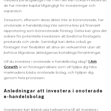
fokusera på långsiktiga mål, men det kan också innebära att
de har mindre kapital tillgängligt för investeringar och
expansion.
Dessutom, eftersom deras aktier inte är börsnoterade, har
onoterade e-handelsbolag inte samma krav på finansiell
rapportering som börsnoterade företag. Detta kan göra det
svårare för potentiella investerare att bedöma företagets
prestanda och värde. Samtidigt kan detta också ge
företaget mer flexibilitet att driva sin verksamhet utan att
behöva tillgodose aktieägarnas kortsiktiga förväntningar.
Vill du investera i onoterade e-handelbolag idag?
I Am
Growth
är en företagsmäklare som vill hjälpa dig hitta
marknadens bästa onoterade bolag, och hjälper dig
genom hela processen.
Anledningar att investera i onoterade
e-handelsbolag
Investerare kan ibland vara tveksamma till att investera i