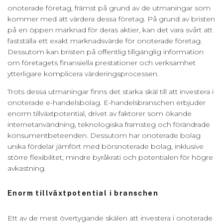
onoterade företag, främst på grund av de utmaningar som
kommer med att värdera dessa företag. På grund av bristen
på en öppen marknad för deras aktier, kan det vara svårt att
fastställa ett exakt marknadsvärde för onoterade företag.
Dessutom kan bristen på offentlig tillgänglig information
om företagets finansiella prestationer och verksamhet
ytterligare komplicera värderingsprocessen.
Trots dessa utmaningar finns det starka skäl till att investera i
onoterade e-handelsbolag. E-handelsbranschen erbjuder
enorm tillväxtpotential, drivet av faktorer som ökande
internetanvändning, teknologiska framsteg och förändrade
konsumentbeteenden. Dessutom har onoterade bolag
unika fördelar jämfört med börsnoterade bolag, inklusive
större flexibilitet, mindre byråkrati och potentialen för högre
avkastning.
Enorm tillväxtpotential i branschen
Ett av de mest övertygande skälen att investera i onoterade