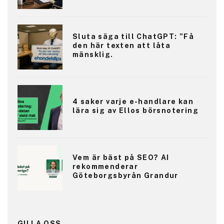
Sluta säga till ChatGPT: ”Få
den här texten att låta
mänsklig.
4 saker varje e-handlare kan
lära sig av Ellos börsnotering
Vem är bäst på SEO? AI
rekommenderar
Göteborgsbyrån Grandur
GILLA OSS