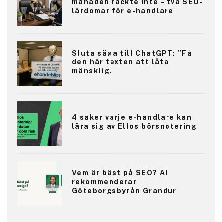
månaden räckte inte – två SEO-
lärdomar för e-handlare
Sluta säga till ChatGPT: ”Få
den här texten att låta
mänsklig.
4 saker varje e-handlare kan
lära sig av Ellos börsnotering
Vem är bäst på SEO? AI
rekommenderar
Göteborgsbyrån Grandur