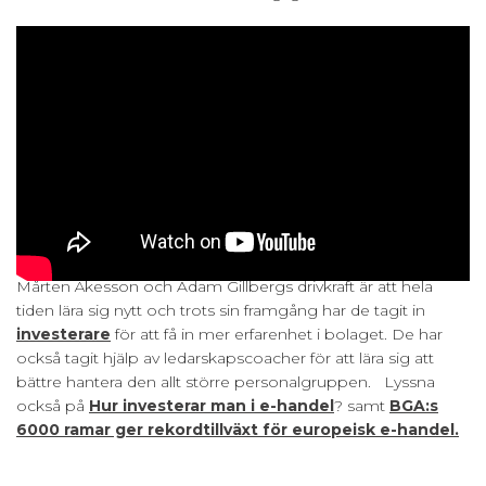
Mårten Åkesson och Adam Gillbergs drivkraft är att hela
tiden lära sig nytt och trots sin framgång har de tagit in
investerare
för att få in mer erfarenhet i bolaget. De har
också tagit hjälp av ledarskapscoacher för att lära sig att
bättre hantera den allt större personalgruppen.
Lyssna
också på
Hur investerar man i e-handel
? samt
BGA:s
6000 ramar ger rekordtillväxt för europeisk e-handel.