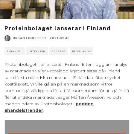
Proteinbolaget lanserar i Finland
URBAN LINDSTEDT
·
2021-02-15
E-HANDEL
INTERVJUN
PODCAST
UTOMLANDS
Proteinbolaget har lanserat i Finland. Efter noggrann analys
av marknaden väljer Proteinbolaget att satsa på Finland
som första utländska marknad. – Finländare äter mycket
kosttillskott. Vi ville gå en på en marknad som vi tror
kommer gå väldigt bra för att få momentum för att gå in på
fler utländska marknader, säger Mårten Åkesson, vd och
medgrundare av Proteinbolaget i
podden
Ehandelstrender
.