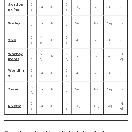
Swedba
J
J
Ja
Ja
Nej
Ja
Ja
Ja
nk Pay
a
a
J
J
Walley
Ja
Ja
Nej
Nej
Nej
Ja
a
a
J
N
J
Viva
Ja
Ja
Ja
Ja
Ja
a
ej
a
Woopay
J
N
N
N
Ja
Ja
Ja
Ja
ments
a
ej
ej
ej
Worldlin
J
J
Ja
Ja
Ja
Ja
Ja
Ja
e
a
a
N
J
Zaver
Ja
Ja
Nej
Nej
Nej
Ja
ej
a
J
N
N
Riverty
Ja
Ja
Nej
Nej
Nej
a
ej
ej