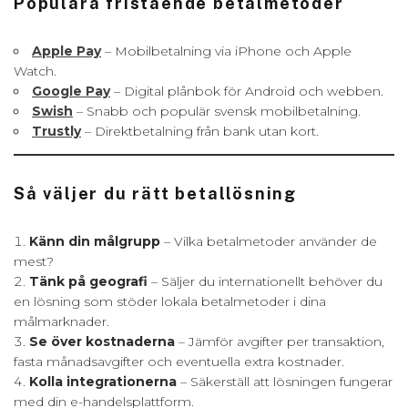
Populära fristående betalmetoder
Apple Pay
– Mobilbetalning via iPhone och Apple
Watch.
Google Pay
– Digital plånbok för Android och webben.
Swish
– Snabb och populär svensk mobilbetalning.
Trustly
– Direktbetalning från bank utan kort.
Så väljer du rätt betallösning
Känn din målgrupp
– Vilka betalmetoder använder de
mest?
Tänk på geografi
– Säljer du internationellt behöver du
en lösning som stöder lokala betalmetoder i dina
målmarknader.
Se över kostnaderna
– Jämför avgifter per transaktion,
fasta månadsavgifter och eventuella extra kostnader.
Kolla integrationerna
– Säkerställ att lösningen fungerar
med din e-handelsplattform.