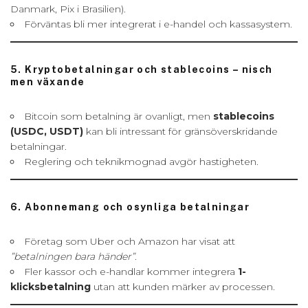
Danmark, Pix i Brasilien).
Förväntas bli mer integrerat i e-handel och kassasystem.
5.
Kryptobetalningar och stablecoins – nisch
men växande
Bitcoin som betalning är ovanligt, men
stablecoins
(USDC, USDT)
kan bli intressant för gränsöverskridande
betalningar.
Reglering och teknikmognad avgör hastigheten.
6.
Abonnemang och osynliga betalningar
Företag som Uber och Amazon har visat att
”betalningen bara händer”
.
Fler kassor och e-handlar kommer integrera
1-
klicksbetalning
utan att kunden märker av processen.