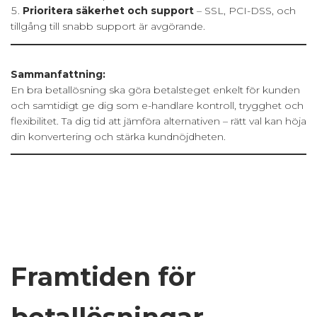
Prioritera säkerhet och support
– SSL, PCI-DSS, och
tillgång till snabb support är avgörande.
Sammanfattning:
En bra betallösning ska göra betalsteget enkelt för kunden
och samtidigt ge dig som e-handlare kontroll, trygghet och
flexibilitet. Ta dig tid att jämföra alternativen – rätt val kan höja
din konvertering och stärka kundnöjdheten.
Framtiden för