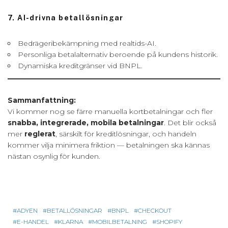
7.
AI-drivna betallösningar
Bedrägeribekämpning med realtids-AI.
Personliga betalalternativ beroende på kundens historik.
Dynamiska kreditgränser vid BNPL.
Sammanfattning:
Vi kommer nog se färre manuella kortbetalningar och fler
snabba, integrerade, mobila betalningar
. Det blir också
mer
reglerat
, särskilt för kreditlösningar, och handeln
kommer vilja minimera friktion — betalningen ska kännas
nästan osynlig för kunden.
ADYEN
BETALLÖSNINGAR
BNPL
CHECKOUT
E-HANDEL
KLARNA
MOBILBETALNING
SHOPIFY