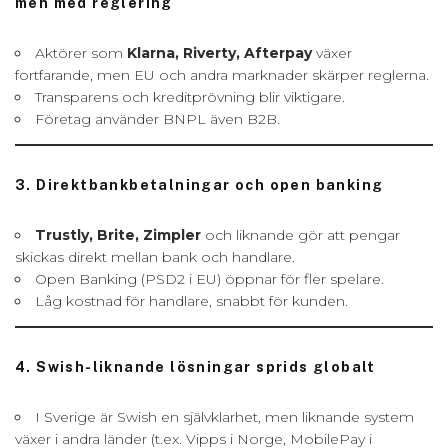
men med reglering
Aktörer som
Klarna, Riverty, Afterpay
växer
fortfarande, men EU och andra marknader skärper reglerna.
Transparens och kreditprövning blir viktigare.
Företag använder BNPL även B2B.
3.
Direktbankbetalningar och open banking
Trustly, Brite, Zimpler
och liknande gör att pengar
skickas direkt mellan bank och handlare.
Open Banking (PSD2 i EU) öppnar för fler spelare.
Låg kostnad för handlare, snabbt för kunden.
4.
Swish-liknande lösningar sprids globalt
I Sverige är Swish en självklarhet, men liknande system
växer i andra länder (t.ex. Vipps i Norge, MobilePay i