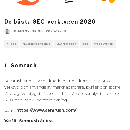
De bästa SEO-verktygen 2026
JOHAN SVENRING
·
2025-12-30
AI SEO
MARKNADSFÖRING
MÄTMETODER
SEO
WEBBUTIKEN
1. Semrush
Semrush är ett av marknadens mest kompletta SEO-
verktyg och används av marknadsförare, byråer och större
företag. Verktyget täcker allt från sökordsanalys till teknisk
SEO och konkurrentbevakning.
Länk:
https://www.semrush.com/
Varför Semrush är bra: