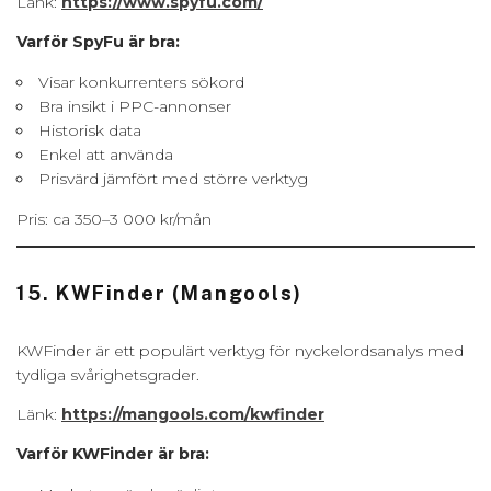
Länk:
https://www.spyfu.com/
Varför SpyFu är bra:
Visar konkurrenters sökord
Bra insikt i PPC-annonser
Historisk data
Enkel att använda
Prisvärd jämfört med större verktyg
Pris: ca 350–3 000 kr/mån
15. KWFinder (Mangools)
KWFinder är ett populärt verktyg för nyckelordsanalys med
tydliga svårighetsgrader.
Länk:
https://mangools.com/kwfinder
Varför KWFinder är bra: