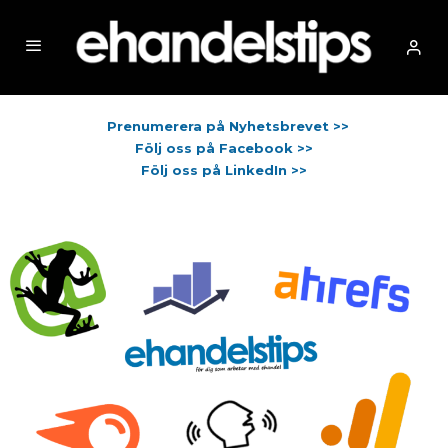
Prenumerera på Nyhetsbrevet >>
Följ oss på Facebook >>
Följ oss på LinkedIn >>