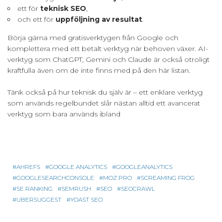
ett för
teknisk SEO
,
och ett för
uppföljning av resultat
.
Börja gärna med gratisverktygen från Google och
komplettera med ett betalt verktyg när behoven växer. AI-
verktyg som ChatGPT, Gemini och Claude är också otroligt
kraftfulla även om de inte finns med på den här listan.
Tänk också på hur teknisk du själv är – ett enklare verktyg
som används regelbundet slår nästan alltid ett avancerat
verktyg som bara används ibland
AHREFS
GOOGLE ANALYTICS
GOOGLEANALYTICS
GOOGLESEARCHCONSOLE
MOZ PRO
SCREAMING FROG
SE RANKING
SEMRUSH
SEO
SEOCRAWL
UBERSUGGEST
YOAST SEO