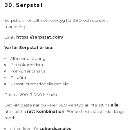
30. Serpstat
Serpstat är ett allt-i-ett-verktyg för SEO och content
marketing.
Länk:
https://serpstat.com/
Varför Serpstat är bra:
All-in-one-lösning
Bra sökordsdata
Konkurrentanalys
Prisvärd
Passar internationella projekt
Pris: ca 600–3 000 kr/mån
Det viktigaste när du väljer SEO-verktyg är inte att ha
alla
,
utan att ha
rätt kombination
. För de flesta räcker det långt
med:
ett verktyg för
sökordsanalys
,