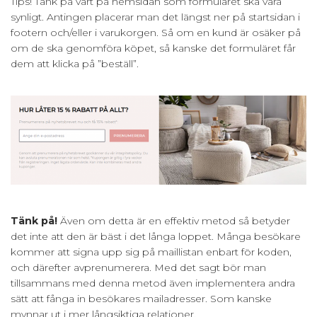
Tips! Tänk på vart på hemsidan som formuläret ska vara
synligt
. Antingen placerar man det längst ner på startsidan i
footern och/eller i varukorgen. Så om en kund är osäker på
om de ska genomföra köpet, så kanske det formuläret får
dem att klicka på ”beställ”.
Tänk på!
Även om detta är en effektiv metod så betyder
det inte att den är bäst i det långa loppet. Många besökare
kommer att signa upp sig på maillistan enbart för koden,
och därefter avprenumerera. Med det sagt bör man
tillsammans med denna metod även implementera andra
sätt att fånga in besökares mailadresser. Som kanske
mynnar ut i mer långsiktiga relationer.