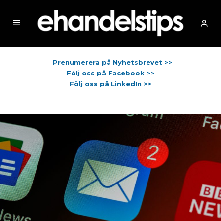
Prenumerera på Nyhetsbrevet >>
Följ oss på Facebook >>
Följ oss på LinkedIn >>