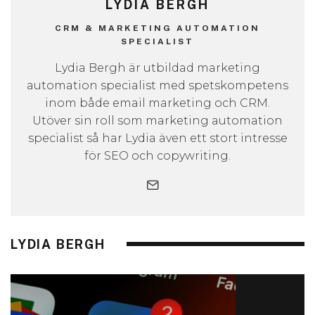
LYDIA BERGH
CRM & MARKETING AUTOMATION
SPECIALIST
Lydia Bergh är utbildad marketing
automation specialist med spetskompetens
inom både email marketing och CRM.
Utöver sin roll som marketing automation
specialist så har Lydia även ett stort intresse
för SEO och copywriting.
LYDIA BERGH