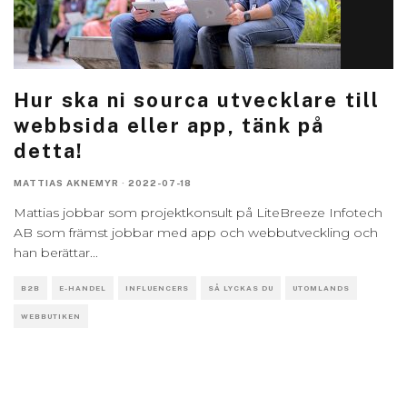
Hur ska ni sourca utvecklare till
webbsida eller app, tänk på
detta!
MATTIAS AKNEMYR
·
2022-07-18
Mattias jobbar som projektkonsult på LiteBreeze Infotech
AB som främst jobbar med app och webbutveckling och
han berättar
...
B2B
E-HANDEL
INFLUENCERS
SÅ LYCKAS DU
UTOMLANDS
WEBBUTIKEN