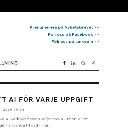
Prenumerera på Nyhetsbrevet >>
Följ oss på Facebook >>
Följ oss på LinkedIn >>
ALNING
TT AI FÖR VARJE UPPGIFT
·
2026-05-24
a AI-verktyg nästan varje vecka – men vilket
en använda till vad? Här
...