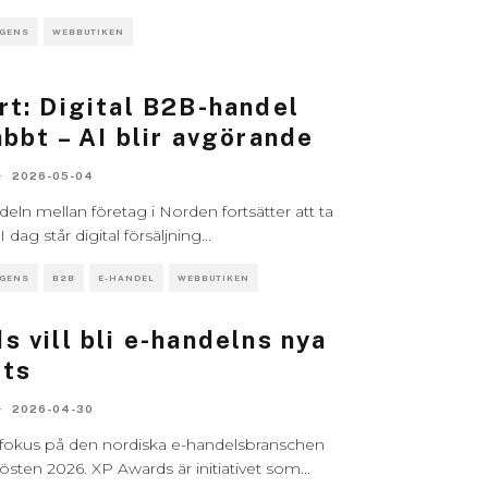
IGENS
WEBBUTIKEN
rt: Digital B2B-handel
bbt – AI blir avgörande
·
2026-05-04
deln mellan företag i Norden fortsätter att ta
 I dag står digital försäljning
...
IGENS
B2B
E-HANDEL
WEBBUTIKEN
 vill bli e-handelns nya
ats
·
2026-04-30
fokus på den nordiska e-handelsbranschen
östen 2026. XP Awards är initiativet som
...