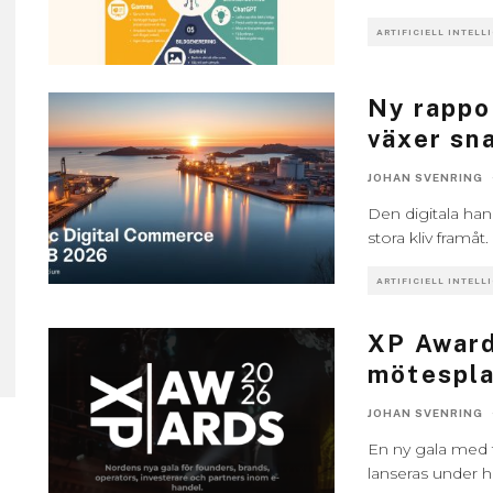
ARTIFICIELL INTELL
Ny rappo
växer sna
JOHAN SVENRING
Den digitala han
stora kliv framåt.
ARTIFICIELL INTELL
XP Awards
mötespl
JOHAN SVENRING
En ny gala med 
lanseras under h