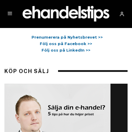
Prenumerera på Nyhetsbrevet >>
Följ oss på Facebook >>
Följ oss på LinkedIn >>
KÖP OCH SÄLJ