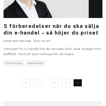
5 förberedelser när du ska sälja
din e-handel – så höjer du priset
DAVID VESTERLUND
·
2021-09-29
Intresset för e-handel har de senaste åren ökat stadigt men
kraftfullt. Med ett stort intresse för att köpa
...
KÖP OCH SÄLJ
WEBBUTIKEN
1
…
3
4
5