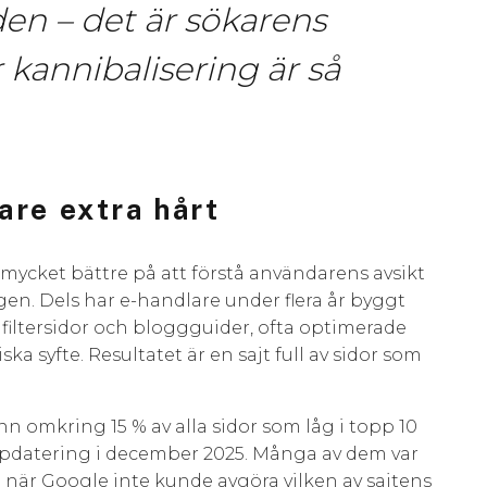
den – det är sökarens
r kannibalisering är så
are extra hårt
t mycket bättre på att förstå användarens avsikt
ngen. Dels har e-handlare under flera år byggt
 filtersidor och bloggguider, ofta optimerade
a syfte. Resultatet är en sajt full av sidor som
nn omkring 15 % av alla sidor som låg i topp 10
uppdatering i december 2025. Många av dem var
e när Google inte kunde avgöra vilken av sajtens