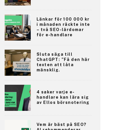
Länkar för 100 000 kr
i månaden räckte inte
– två SEO-lärdomar
för e-handlare
Sluta säga till
ChatGPT: ”Få den här
texten att låta
mänsklig.
4 saker varje e-
handlare kan lära sig
av Ellos börsnotering
Vem är bäst på SEO?
AI rekommenderar