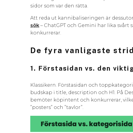
sidor som var den rätta.
Att reda ut kannibaliseringen är dessuto
sök
– ChatGPT och Gemini har lika svårt so
konkurrerar.
De fyra vanligaste stri
1. Förstasidan vs. den vikt
Klassikern. Förstasidan och toppkatego
budskap i title, description och H1. På De
bemöter köpintent och konkurrerar, vilke
”posters” och ”tavlor”.