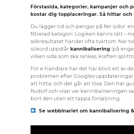
Förstasida, kategorier, kampanjer och
kostar dig topplaceringar. Så hittar och
Du lägger tid och pengar på fler sidor: e
filtrerad kategori. Logiken känns rätt – m
sökresultatet händer ofta tvärtom. När tv
sökord uppstår
kannibalisering
(på engel
vilken sida som ska rankas, kraften spli
För e-handlare har det här blivit ett av 
problemen efter Googles uppdateringar 
att hitta, och det går att lösa. Den här 
Rudolf och visar var kannibaliseringen van
bort den utan att tappa försäljning.
Se webbinariet om kannibalisering & 