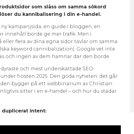
 produktsidor som slåss om samma sökord
 löser du kannibalisering i din e-handel.
n ny kampanjsida, en guide i bloggen, en
er innehåll borde ge mer trafik. Men i
å eller flera av dina egna sidor tävlar om samma
ska keyword cannibalization): Google vet inte
ttras och ingen av dem hamnar där den borde.
de dyraste och mest underskattade SEO-
under hösten 2025. Den goda nyheten: det går
guiden bygger på ett webbinarium av Christian
ligtvis sitter i en e-handel – och hur du städar
duplicerat intent: