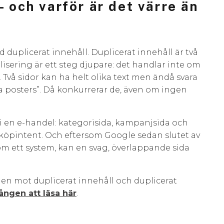
– och varför är det värre än
uplicerat innehåll. Duplicerat innehåll är två
isering är ett steg djupare: det handlar inte om
. Två sidor kan ha helt olika text men ändå svara
pa posters”. Då konkurrerar de, även om ingen
a i en e-handel: kategorisida, kampanjsida och
 köpintent. Och eftersom Google sedan slutet av
m ett system, kan en svag, överlappande sida
den mot duplicerat innehåll och duplicerat
ngen att läsa här
.