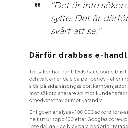
”Det är inte sökor
syfte. Det är därfö
svårt att se.”
Därför drabbas e-handl
Två saker har hänt. Dels har Google blivi
och valt en enda sida per behov – eller i
sida på sida: säsongssidor, kampanjsidor,
mot sökord snarare än mot kundens faktisk
omedvetet tävlar mot varandra.
Enligt en analys av 100 000 sökord försva
helt ut ur topp 100 efter Googles core-
inte dåliga – de blev bara nedprioriterad