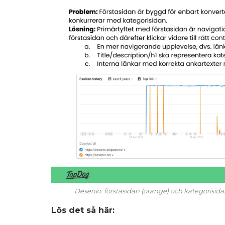
Desenio: förstasidan (orange) och kategorisida
Lös det så här: