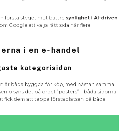
m första steget mot bättre
synlighet i AI-driven
m Google att välja rätt sida när flera
derna i en e-handel
igaste kategorisidan
rin är båda byggda för köp, med nästan samma
senio syns det på ordet ”posters” – båda sidorna
t fick dem att tappa förstaplatsen på både