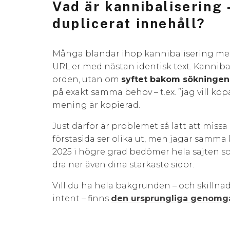
Vad är kannibalisering 
duplicerat innehåll?
Många blandar ihop kannibalisering med d
URL:er med nästan identisk text. Kannibal
orden, utan om
syftet bakom sökningen
på exakt samma behov – t.ex. ”jag vill kö
mening är kopierad.
Just därför är problemet så lätt att miss
förstasida ser olika ut, men jagar samma
2025 i högre grad bedömer hela sajten so
dra ner även dina starkaste sidor.
Vill du ha hela bakgrunden – och skillna
intent – finns
den ursprungliga genomgå