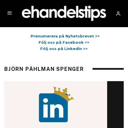
Prenumerera på Nyhetsbrevet >>
Följ oss på Facebook >>
Följ oss på LinkedIn >>
BJÖRN PÅHLMAN SPENGER