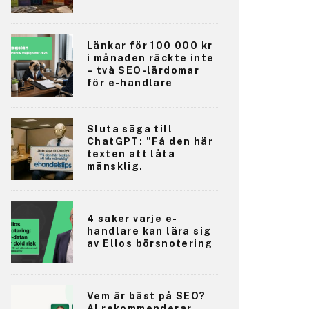
Länkar för 100 000 kr
i månaden räckte inte
– två SEO-lärdomar
för e-handlare
Sluta säga till
ChatGPT: ”Få den här
texten att låta
mänsklig.
4 saker varje e-
handlare kan lära sig
av Ellos börsnotering
Vem är bäst på SEO?
AI rekommenderar