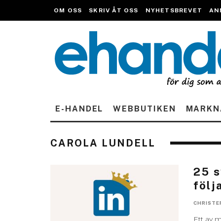
OM OSS
SKRIV ÅT OSS
NYHETSBREVET
AN
E-HANDEL
WEBBUTIKEN
MARKN
CAROLA LUNDELL
25 s
följ
CHRISTE
Ett av m