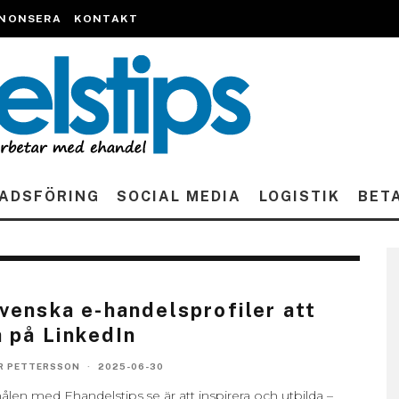
NONSERA
KONTAKT
ADSFÖRING
SOCIAL MEDIA
LOGISTIK
BET
venska e-handelsprofiler att
a på LinkedIn
R PETTERSSON
·
2025-06-30
ålen med Ehandelstips.se är att inspirera och utbilda –