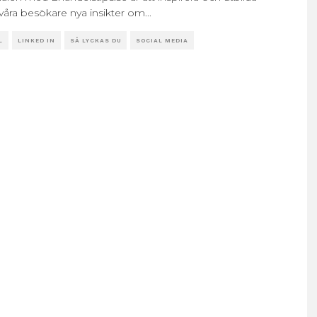
våra besökare nya insikter om
...
L
LINKED IN
SÅ LYCKAS DU
SOCIAL MEDIA