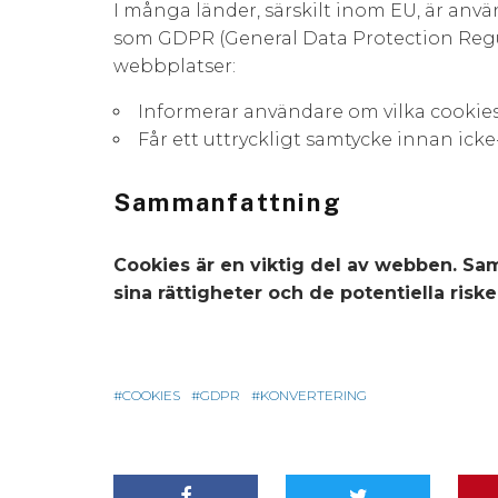
I många länder, särskilt inom EU, är anv
som GDPR (General Data Protection Regula
webbplatser:
Informerar användare om vilka cookie
Får ett uttryckligt samtycke innan ick
Sammanfattning
Cookies är en viktig del av webben. S
sina rättigheter och de potentiella riske
COOKIES
GDPR
KONVERTERING