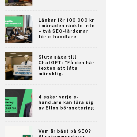
Länkar för 100 000 kr
i månaden räckte inte
– två SEO-lärdomar
för e-handlare
Sluta säga till
ChatGPT: ”Få den här
texten att låta
mänsklig.
4 saker varje e-
handlare kan lära sig
av Ellos börsnotering
Vem är bäst på SEO?
AI rekommenderar