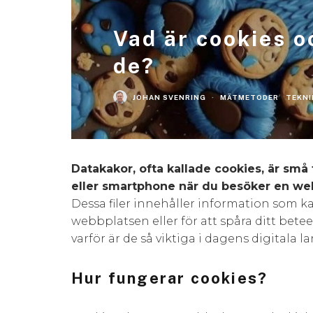
Vad är cookies o
de?
JOHAN SVENRING
·
MÄTMETODER
TEKNI
Datakakor, ofta kallade cookies, är små t
eller smartphone när du besöker en we
Dessa filer innehåller information som ka
webbplatsen eller för att spåra ditt bet
varför är de så viktiga i dagens digitala 
Hur fungerar cookies?