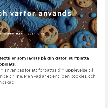
ch varför används
K
WEBBUTIKEN
·
2024-12-05
extfiler som lagras på din dator, surfplatta
bbplats.
n användas för att förbättra din upplevelse på
eende online. Men vad är egentligen cookies, och
landskap?