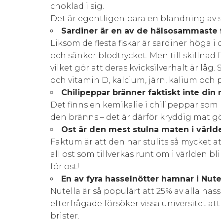
choklad i sig.
Det är egentligen bara en blandning av so
Sardiner är en av de hälsosammaste f
Liksom de flesta fiskar är sardiner höga i 
och sänker blodtrycket. Men till skillnad f
vilket gör att deras kvicksilverhalt är låg. 
och vitamin D, kalcium, järn, kalium och 
Chilipeppar bränner faktiskt inte din
Det finns en kemikalie i chilipeppar som
den bränns – det är därför kryddig mat gö
Ost är den mest stulna maten i värld
Faktum är att den har stulits så mycket a
all ost som tillverkas runt om i världen bl
för ost!
En av fyra hasselnötter hamnar i Nutel
Nutella är så populärt att 25% av alla ha
efterfrågade försöker vissa universitet at
brister.