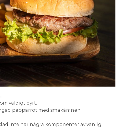
.
om väldigt dyrt.
 färgad pepparrot med smakämnen.
klad inte har några komponenter av vanlig