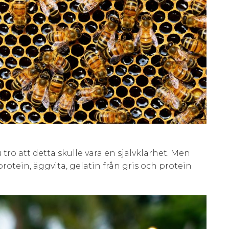
ro att detta skulle vara en självklarhet. Men
rotein, äggvita, gelatin från gris och protein