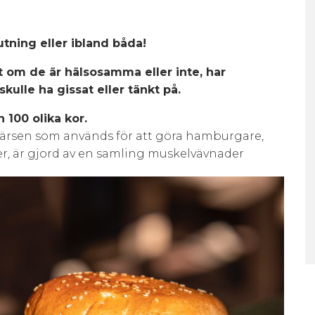
utning eller ibland båda!
t om de är hälsosamma eller inte, har
ulle ha gissat eller tänkt på.
 100 olika kor.
ärsen som används för att göra hamburgare,
r, är gjord av en samling muskelvävnader