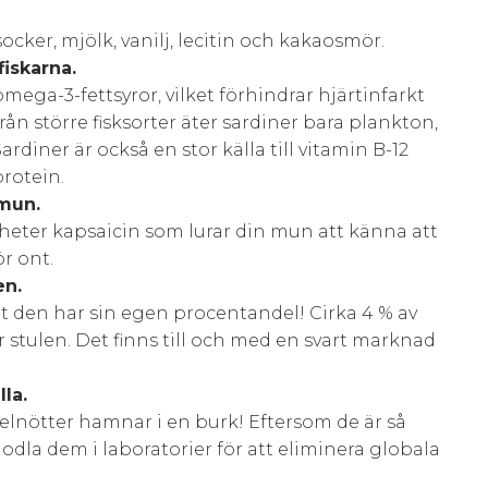
cker, mjölk, vanilj, lecitin och kakaosmör.
iskarna.
omega-3-fettsyror, vilket förhindrar hjärtinfarkt
rån större fisksorter äter sardiner bara plankton,
Sardiner är också en stor källa till vitamin B-12
protein.
 mun.
 heter kapsaicin som lurar din mun att känna att
r ont.
en.
tt den har sin egen procentandel! Cirka 4 % av
ir stulen. Det finns till och med en svart marknad
la.
sselnötter hamnar i en burk! Eftersom de är så
t odla dem i laboratorier för att eliminera globala