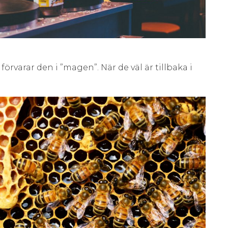
örvarar den i ”magen”. När de väl är tillbaka i