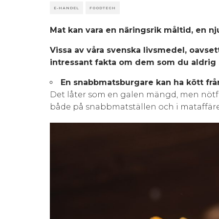
E-HANDEL
FOODTECH
Mat kan vara en näringsrik måltid, en nj
Vissa av våra svenska livsmedel, oavset
intressant fakta om dem som du aldrig sk
En snabbmatsburgare kan ha kött från
Det låter som en galen mängd, men nötf
både på snabbmatställen och i mataffäre