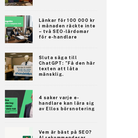
Länkar för 100 000 kr
i månaden räckte inte
– två SEO-lärdomar
för e-handlare
Sluta säga till
ChatGPT: ”Få den här
texten att låta
mänsklig.
4 saker varje e-
handlare kan lära sig
av Ellos börsnotering
Vem är bäst på SEO?
AI rekommenderar