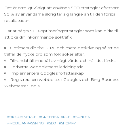
Det är otroligt viktigt att använda SEO-strategier eftersom
90 % av användarna aldrig tar sig längre än till den första
resultatsidan.
Här är några SEO-optimeringsstrategier som kan bidra till
att öka din inkommande söktrafik:
Optimera din titel, URL och meta-beskrivning så att de
träffar de nyckelord som folk söker efter.
Tillhandahåll innehåll av högt värde och håll det färskt.
Förbättra webbplatsens laddningstid.
Implementera Googles författarskap
Registrera din webbplats i Googles och Bing Business
Webmaster Tools.
BIGCOMMERCE
GREENBALANCE
KUNDEN
MOBIL ANPASSNING
SEO
SHOPIFY