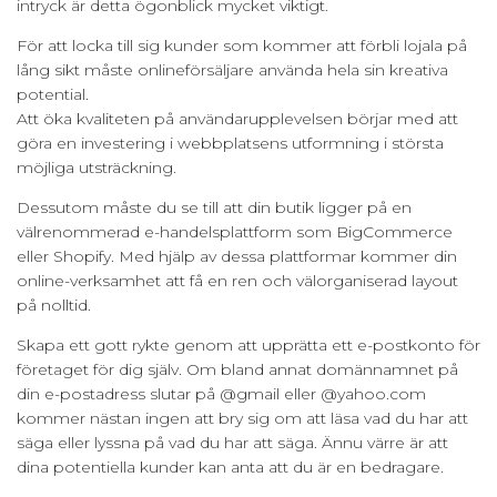
intryck är detta ögonblick mycket viktigt.
För att locka till sig kunder som kommer att förbli lojala på
lång sikt måste onlineförsäljare använda hela sin kreativa
potential.
Att öka kvaliteten på användarupplevelsen börjar med att
göra en investering i webbplatsens utformning i största
möjliga utsträckning.
Dessutom måste du se till att din butik ligger på en
välrenommerad e-handelsplattform som BigCommerce
eller Shopify. Med hjälp av dessa plattformar kommer din
online-verksamhet att få en ren och välorganiserad layout
på nolltid.
Skapa ett gott rykte genom att upprätta ett e-postkonto för
företaget för dig själv. Om bland annat domännamnet på
din e-postadress slutar på @gmail eller @yahoo.com
kommer nästan ingen att bry sig om att läsa vad du har att
säga eller lyssna på vad du har att säga. Ännu värre är att
dina potentiella kunder kan anta att du är en bedragare.