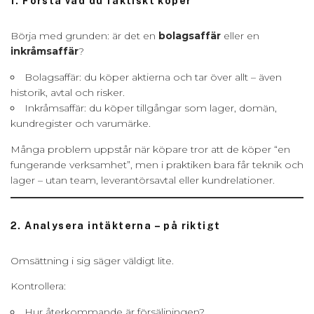
1. Förstå vad du faktiskt köper
Börja med grunden: är det en
bolagsaffär
eller en
inkråmsaffär
?
Bolagsaffär: du köper aktierna och tar över allt – även
historik, avtal och risker.
Inkråmsaffär: du köper tillgångar som lager, domän,
kundregister och varumärke.
Många problem uppstår när köpare tror att de köper “en
fungerande verksamhet”, men i praktiken bara får teknik och
lager – utan team, leverantörsavtal eller kundrelationer.
2. Analysera intäkterna – på riktigt
Omsättning i sig säger väldigt lite.
Kontrollera:
Hur återkommande är försäljningen?