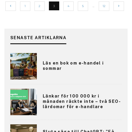
1
2
3
4
5
…
12
SENASTE ARTIKLARNA
Läs en bok om e-handel i
sommar
Länkar för 100 000 kr i
månaden räckte inte – två SEO-
lärdomar för e-handlare
Sluta säga till ChatGPT: ”Få