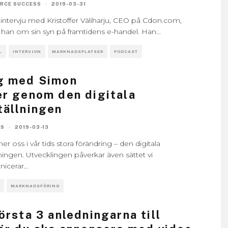
RCE SUCCESS
·
2019-03-31
intervju med Kristoffer Väliharju, CEO på Cdon.com,
r han om sin syn på framtidens e-handel. Han
...
L
INTERVJUN
MARKNADSPLATSER
PODCAST
g med Simon
r genom den digitala
ällningen
RS
·
2019-03-13
ner oss i vår tids stora förändring – den digitala
ingen. Utvecklingen påverkar även sättet vi
icerar
...
MARKNADSFÖRING
örsta 3 anledningarna till