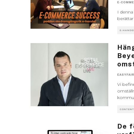
E-COMME
I denna 
berätta
E-HANDE
Hän
Beye
omst
EASYFAI
Vi befin
omställn
kommun
CONTENT
De f