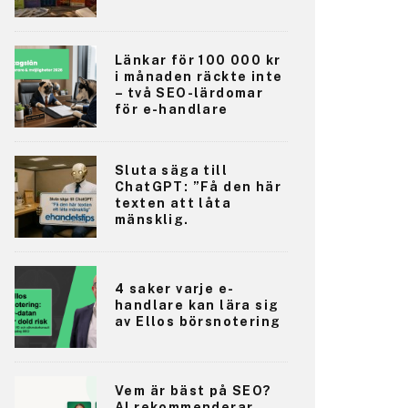
Länkar för 100 000 kr
i månaden räckte inte
– två SEO-lärdomar
för e-handlare
Sluta säga till
ChatGPT: ”Få den här
texten att låta
mänsklig.
4 saker varje e-
handlare kan lära sig
av Ellos börsnotering
Vem är bäst på SEO?
AI rekommenderar