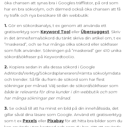
öka chansen att synas bra i Googles träfflistor, på ord som
har en bra sökvolym, och därmed också öka chansen att få
ny trafik och nya besökare till din webbutik:
1.
Gör en sökordsanalys, t ex genom att använda ett
gratisverktyg som
Keyword Tool
eller
Übersuggest
. Skriv
in det ämne/tema/sökord du tänkt skriva din artikel om, t ex
”maskerad”, och se hur många olika sökord eller sökfraser
som folk använder. Sökningen på ”maskerad” ger 410 unika
sökord/sökfraser på Keywordtool.io.
2.
Kopiera sedan in alla dessa sökord i Google
AdWords/Verktyg/Sökordsplaneraren/Hämta sökvolymdata
och trender. Så får du fram de sökord som har flest
sökningar per månad. Välj sedan de sökord/sökfraser som
både
är
relevanta för dina kunder i din webbutik och som
har många sökningar per månad.
3.
Se också till att ha minst en bild på din innehållssida, det
gillar såväl dina läsare som Google. Använd ett gratisverktyg
som t ex
Pexels
eller
Pixabay
för att hitta bra bilder som du
kan använda utan kostnad och som du har rätt att använda.