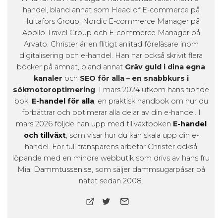
handel, bland annat som Head of E-commerce på
Hultafors Group, Nordic E-commerce Manager på
Apollo Travel Group och E-commerce Manager på
Arvato. Christer är en flitigt anlitad föreläsare inom
digitalisering och e-handel. Han har också skrivit flera
böcker på ämnet, bland annat
Gräv guld i dina egna
kanaler
och
SEO för alla – en snabbkurs i
sökmotoroptimering
. I mars 2024 utkom hans tionde
bok,
E-handel för alla
, en praktisk handbok om hur du
förbättrar och optimerar alla delar av din e-handel. I
mars 2026 följde han upp med tillväxtboken
E-handel
och tillväxt
, som visar hur du kan skala upp din e-
handel. För full transparens arbetar Christer också
löpande med en mindre webbutik som drivs av hans fru
Mia:
Dammtussen.se
, som säljer dammsugarpåsar på
nätet sedan 2008.