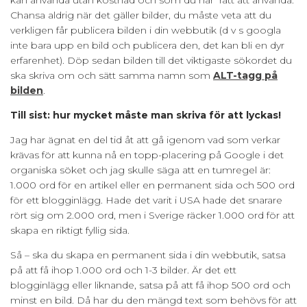
Chansa aldrig när det gäller bilder, du måste veta att du
verkligen får publicera bilden i din webbutik (d v s googla
inte bara upp en bild och publicera den, det kan bli en dyr
erfarenhet). Döp sedan bilden till det viktigaste sökordet du
ska skriva om och sätt samma namn som
ALT-tagg på
bilden
.
Till sist: hur mycket måste man skriva för att lyckas!
Jag har ägnat en del tid åt att gå igenom vad som verkar
krävas för att kunna nå en topp-placering på Google i det
organiska söket och jag skulle säga att en tumregel är:
1.000 ord för en artikel eller en permanent sida och 500 ord
för ett blogginlägg. Hade det varit i USA hade det snarare
rört sig om 2.000 ord, men i Sverige räcker 1.000 ord för att
skapa en riktigt fyllig sida.
Så – ska du skapa en permanent sida i din webbutik, satsa
på att få ihop 1.000 ord och 1-3 bilder. Är det ett
blogginlägg eller liknande, satsa på att få ihop 500 ord och
minst en bild. Då har du den mängd text som behövs för att