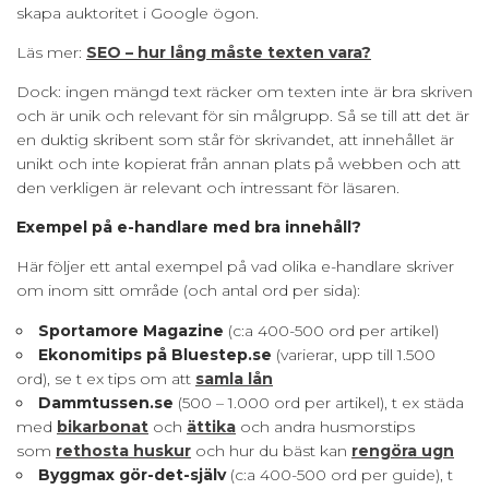
skapa auktoritet i Google ögon.
Läs mer:
SEO – hur lång måste texten vara?
Dock: ingen mängd text räcker om texten inte är bra skriven
och är unik och relevant för sin målgrupp. Så se till att det är
en duktig skribent som står för skrivandet, att innehållet är
unikt och inte kopierat från annan plats på webben och att
den verkligen är relevant och intressant för läsaren.
Exempel på e-handlare med bra innehåll?
Här följer ett antal exempel på vad olika e-handlare skriver
om inom sitt område (och antal ord per sida):
Sportamore Magazine
(c:a 400-500 ord per artikel)
Ekonomitips på Bluestep.se
(varierar, upp till 1.500
ord), se t ex tips om att
samla lån
Dammtussen.se
(500 – 1.000 ord per artikel), t ex städa
med
bikarbonat
och
ättika
och andra husmorstips
som
rethosta huskur
och hur du bäst kan
rengöra ugn
Byggmax gör-det-själv
(c:a 400-500 ord per guide), t