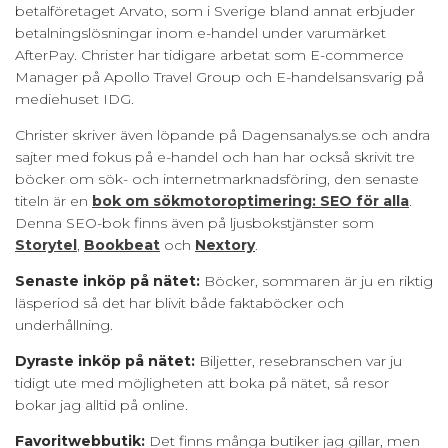
betalföretaget Arvato, som i Sverige bland annat erbjuder
betalningslösningar inom e-handel under varumärket
AfterPay. Christer har tidigare arbetat som E-commerce
Manager på Apollo Travel Group och E-handelsansvarig på
mediehuset IDG.
Christer skriver även löpande på Dagensanalys.se och andra
sajter med fokus på e-handel och han har också skrivit tre
böcker om sök- och internetmarknadsföring, den senaste
titeln är en
bok om sökmotoroptimering: SEO för alla
.
Denna SEO-bok finns även på ljusbokstjänster som
Storytel
,
Bookbeat
och
Nextory
.
Senaste inköp på nätet:
Böcker, sommaren är ju en riktig
läsperiod så det har blivit både faktaböcker och
underhållning.
Dyraste inköp på nätet:
Biljetter, resebranschen var ju
tidigt ute med möjligheten att boka på nätet, så resor
bokar jag alltid på online.
Favoritwebbutik:
Det finns många butiker jag gillar, men