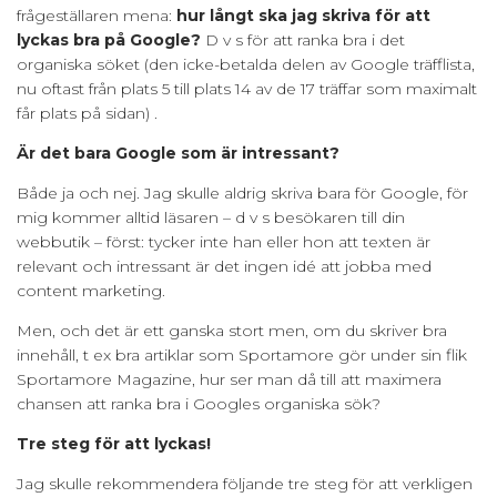
frågeställaren mena:
hur långt ska jag skriva för att
lyckas bra på Google?
D v s för att ranka bra i det
organiska söket (den icke-betalda delen av Google träfflista,
nu oftast från plats 5 till plats 14 av de 17 träffar som maximalt
får plats på sidan) .
Är det bara Google som är intressant?
Både ja och nej. Jag skulle aldrig skriva bara för Google, för
mig kommer alltid läsaren – d v s besökaren till din
webbutik – först: tycker inte han eller hon att texten är
relevant och intressant är det ingen idé att jobba med
content marketing.
Men, och det är ett ganska stort men, om du skriver bra
innehåll, t ex bra artiklar som Sportamore gör under sin flik
Sportamore Magazine, hur ser man då till att maximera
chansen att ranka bra i Googles organiska sök?
Tre steg för att lyckas!
Jag skulle rekommendera följande tre steg för att verkligen