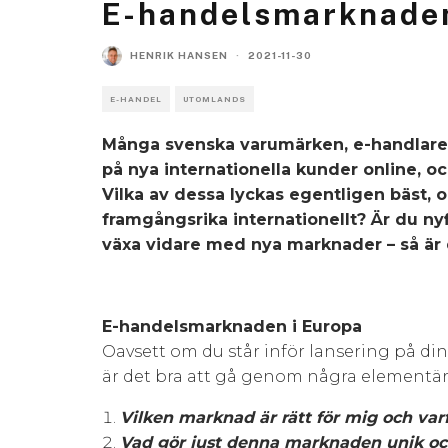
E-handelsmarknaden
HENRIK HANSEN
·
2021-11-30
E-HANDEL
UTOMLANDS
Många svenska varumärken, e-handlare och
på nya internationella kunder online, oc
Vilka av dessa lyckas egentligen bäst, oc
framgångsrika internationellt? Är du nyfi
växa vidare med nya marknader – så är d
E-handelsmarknaden i Europa
Oavsett om du står inför lansering på din
är det bra att gå genom några elementär
Vilken marknad är rätt för mig och var
Vad gör just denna marknaden unik oc