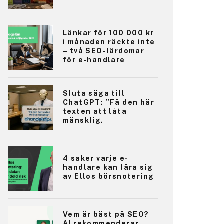
Länkar för 100 000 kr
i månaden räckte inte
– två SEO-lärdomar
för e-handlare
Sluta säga till
ChatGPT: ”Få den här
texten att låta
mänsklig.
4 saker varje e-
handlare kan lära sig
av Ellos börsnotering
Vem är bäst på SEO?
AI rekommenderar