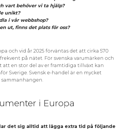
h vart behöver vi ta hjälp?
e unikt?
ndla i vår webbshop?
n ut, finns det plats för oss?
pa och vid år 2025 förväntas det att cirka 570
frekvent på nätet. För svenska varumärken och
att en stor del av er framtidiga tillväxt kan
ör Sverige. Svensk e-handel är en mycket
la sammanhangen.
sumenter i Europa
ar det sig alltid att lägga extra tid på följande