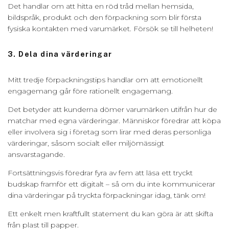
Det handlar om att hitta en röd tråd mellan hemsida,
bildspråk, produkt och den förpackning som blir första
fysiska kontakten med varumärket. Försök se till helheten!
3. Dela dina värderingar
Mitt tredje förpackningstips handlar om att emotionellt
engagemang går före rationellt engagemang.
Det betyder att kunderna dömer varumärken utifrån hur de
matchar med egna värderingar. Människor föredrar att köpa
eller involvera sig i företag som lirar med deras personliga
värderingar, såsom socialt eller miljömässigt
ansvarstagande.
Fortsättningsvis föredrar fyra av fem att läsa ett tryckt
budskap framför ett digitalt – så om du inte kommunicerar
dina värderingar på tryckta förpackningar idag, tänk om!
Ett enkelt men kraftfullt statement du kan göra är att skifta
från plast till papper.