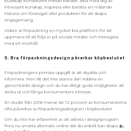
budskap konsekvent mellan kanaler, dela med dig av
intressant kunskap, inspirera eller berätta en målande
historia om företaget eller produkten för att skapa
engagemang.
Vidare är förpackning en mycket bra plattform för att
uppmana till att följa er på sociala medier och interagera
med ert innehåll.
5. Bra förpackningsdesign påverkar köpbeslutet
Förpackningens primära uppgift är att skydda och
informera. Men låt det inte stanna där! Addera en
genomtänkt design och du har riktigt goda möjligheter att
sticka ut och fånga konsumenters intresse.
En studie från 2018 menar att 72 procent av konsumenterna
ofta påverkas av förpackningsdesignen i köpbeslutet.
Om du inte har erfarenhet av att arbeta i designprogram
finns nu smarta alternativ online där du enkelt kan skapa
e-