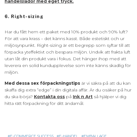
handelslådor med eget tryck.
6. Right-sizing
Har du fått hem ett paket med 10% produkt och 90% luft?
För att vara krass – det känns kasst. Både estetiskt och ur
miljösynpunkt. Right-sizing är ett begrepp som syftar till att
förpacka yteffektivt och bespara miljön. Undvik att frakta luft
utan låt din produkt vara i fokus. Det hänger ihop med att
leverera en solid kundupplevelse som inte känns skadlig för
miljön.
Med dessa sex förpackningstips
är vi säkra på att du kan
skaffa dig extra “edge” i din digitala affär. Är du osäker på hur
du ska börja?
Kontakta oss
på
Ink n Art
så hjälper vi dig
hitta rätt förpackning för ditt ändamål.
E-COMMERCE SUCCESS
E-HANDEL
EMBALLAGE