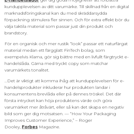
E-handelslådor
ger dig goda möjligheter att förbättra
kundupplevelsen av ditt varumärke. Till skillnad från en digital
marknadsföringskanal kan du med skräddarsydda
förpackning stimulera fler sinnen. Och för extra effekt bör du
välja taktila material som passar just din produkt och
brandstory.
För en organisk och mer rustik “look” passar ett naturfärgat
material medan ett färgglatt FinTech bolag, som
exempelvis Klarna, gör sig bättre med en livfullt färgtryckt e-
handelslåda. Gärna med tryckt copy som matchar
varumärkets tonalitet.
…Det är viktigt att komma ihåg att kundupplevelsen för e-
handelsprodukter inkluderar hur produkten landar i
konsumentens brevlåda eller på dennes tröskel. Det där
första intrycket kan höja produktens värde och göra
varumärket mer åtråvärt, eller så kan det skapa en negativ
bild som ger dig motsatsen. –– “How Your Packaging
Improves Customer Experience,” – Roger
Dooley,
Forbes
Magazine.