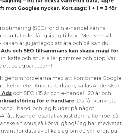
rsäljning – du får också värdefull data, lägre
 mot Googles nycker. Kort sagt: 1 + 1 = 3 för
roptimering (SEO) för din e-handel känns
esultat eller långsiktig tillväxt. Men vem vill
– kakan är ju jättegod att äta och då kan du
 Ads och SEO tillsammans kan skapa magi för
n, kaffe och snus, eller pommes och dipp. Var
de ett oslagbart team!
nkelt genom fördelarna med att kombinera Google
rtikeln heter Anders Karlsson, kallas AndersIvar
 Ads
och SEO i 15 år och e-handel i 20 år och
rknadsföring för e-handlare
. Du får konkreta
a hand i hand, och jag bjuder på något
A fått lysande resultat av just denna kombo. Så
anske en snus, så kör vi igång! Jag har medvetet
nvänt för data av olika slag om du vill fördjupa