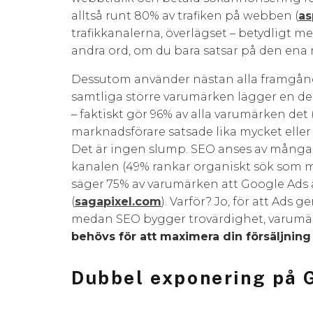
alltså runt 80% av trafiken på webben​ (
as
trafikkanalerna, överlägset – betydligt mer
andra ord, om du bara satsar på den ena m
Dessutom använder nästan alla framgångs
samtliga större varumärken lägger en d
– faktiskt gör 96% av alla varumärken det​ 
marknadsförare satsade lika mycket eller
Det är ingen slump. SEO anses av mång
kanalen (49% rankar organiskt sök som m
säger 75% av varumärken att Google Ads ä
(
sagapixel.com
). Varför? Jo, för att Ads
medan SEO bygger trovärdighet, varumärk
behövs för att maximera din försäljning 
Dubbel exponering på 