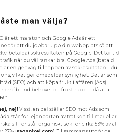
åste man välja?
O är ett maraton och Google Ads är ett
nebär att du jobbar upp din webbplats så att
ke-betalda) sökresultaten på Google. Det tar tid
rafik när du väl rankar bra. Google Ads (betald
 är en genväg till toppen av sökresultaten – du
nons, vilket ger omedelbar synlighet. Det är som
träd (SEO) och att köpa frukt i affären (Ads):
, men ibland behöver du frukt nu och då är att
gen.
ej, nej!
Visst, en del ställer SEO mot Ads som
a står för lejonparten av trafiken till mer eller
ska siffror står organiskt sök för cirka 53% av all
 27% (​
sagapixel.com
). Tillsammans utgör de