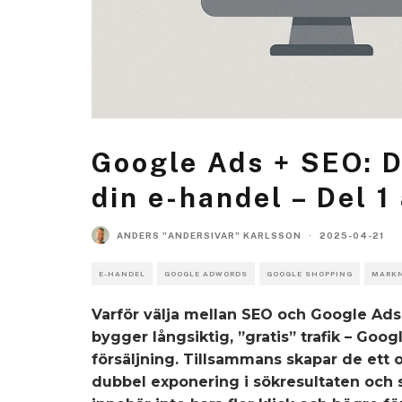
Google Ads + SEO: 
din e-handel – Del 1
ANDERS "ANDERSIVAR" KARLSSON
·
2025-04-21
E-HANDEL
GOOGLE ADWORDS
GOOGLE SHOPPING
MARK
Varför välja mellan SEO och Google Ads 
bygger långsiktig, ”gratis” trafik – Go
försäljning. Tillsammans skapar de ett
dubbel exponering i sökresultaten och 