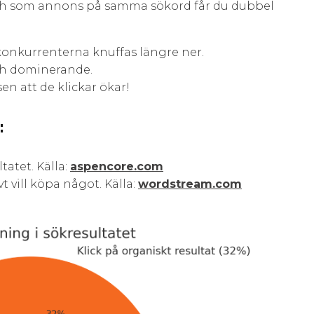
ch som annons på samma sökord får du dubbel
 konkurrenterna knuffas längre ner.
ch dominerande.
n att de klickar ökar!
:
tatet. Källa:
aspencore.com
t vill köpa något. Källa:
wordstream.com