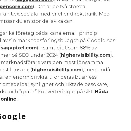
pencore.com
). Det är de två största
 än t.ex. sociala medier eller direkttrafik. Med
issar du en stor del av kakan.
rika företag båda kanalerna. I princip
el av sin marknadsföringsbudget på Google Ads
(
sagapixel.com
) – samtidigt som 88% av
 mer på SEO under 2024 (​
highervisibility.com
).
a marknadsförare vara den mest lönsamma
est lönsamt​(
highervisibility.com
), men ändå
r en enorm drivkraft för deras business​
 ger omedelbar synlighet och riktade besökare,
e och ”gratis” konverteringar på sikt.
Båda
online.
Google