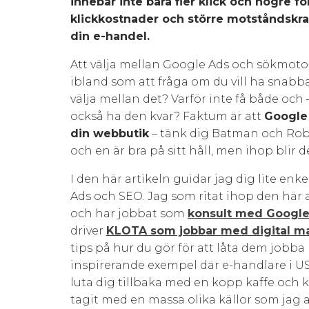
innebär inte bara fler klick och högre fö
klickkostnader och större motståndskraft
din e-handel.
Att välja mellan Google Ads och sökmoto
ibland som att fråga om du vill ha snabba r
välja mellan det? Varför inte få både och 
också ha den kvar? Faktum är att
Google
din webbutik
– tänk dig Batman och Robi
och en är bra på sitt håll, men ihop blir 
I den här artikeln guidar jag dig lite e
Ads och SEO. Jag som ritat ihop den här a
och har jobbat som
konsult med Google
driver
KLOTA som jobbar med digital ma
tips på hur du gör för att låta dem jobb
inspirerande exempel där e-handlare i US
luta dig tillbaka med en kopp kaffe och k
tagit med en massa olika källor som jag a