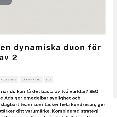
Den dynamiska duon för
 av 2
NADSFÖRING
SÅ LYCKAS DU
SEO
när du kan få det bästa av två världar? SEO
ogle Ads ger omedelbar synlighet och
 oslagbart team som täcker hela kundresan, ger
stärker ditt varumärke. Kombinerad strategi