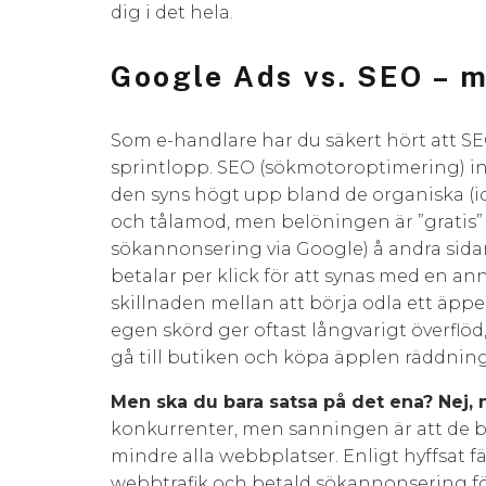
dig i det hela.
Google Ads vs. SEO – m
Som e-handlare har du säkert hört att SE
sprintlopp. SEO (sökmotoroptimering) in
den syns högt upp bland de organiska (ic
och tålamod, men belöningen är ”gratis” t
sökannonsering via Google) å andra sidan
betalar per klick för att synas med en an
skillnaden mellan att börja odla ett äppel
egen skörd ger oftast långvarigt överflöd
gå till butiken och köpa äpplen räddnin
Men ska du bara satsa på det ena? Nej, n
konkurrenter, men sanningen är att de båd
mindre alla webbplatser. Enligt hyffsat fär
webbtrafik och betald sökannonsering för