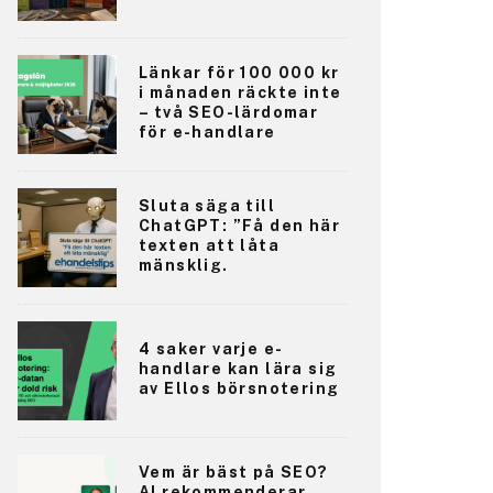
Länkar för 100 000 kr
i månaden räckte inte
– två SEO-lärdomar
för e-handlare
Sluta säga till
ChatGPT: ”Få den här
texten att låta
mänsklig.
4 saker varje e-
handlare kan lära sig
av Ellos börsnotering
Vem är bäst på SEO?
AI rekommenderar