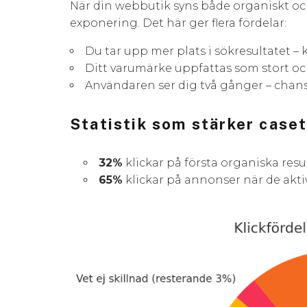
När din webbutik syns både organiskt o
exponering. Det här ger flera fördelar:
Du tar upp mer plats i sökresultatet –
Ditt varumärke uppfattas som stort o
Användaren ser dig två gånger – chanse
Statistik som stärker caset
32%
klickar på första organiska resul
65%
klickar på annonser när de aktiv