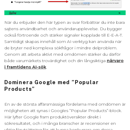
När du erbjuder den här typen av svar förbättrar du inte bara
sajtens användbarhet och användarupplevelse. Du bygger
också förtroende och stärker signaler kopplade till E-E-A-T.
Samtidigt skapas innehåll som AI-verktyg kan använda när
de bryter ned komplexa sökfrågor i mindre delproblem.
Genom att arbeta aktivt med omdömen stärker du därför
både varumärkets trovärdighet och din långsiktiga
närvaro
i framtidens AI-sök
.
Dominera Google med ”Popular
Products”
En av de största affärsmässiga fördelarna med omdömen är
möjligheten att synas i Googles ”Popular Products”-block.
Här lyfter Google fram produktöversikter direkt i
sökresultatet, och i många branscher är recensioner en
viktig förutsättning för att kunna konkurrera om dessa