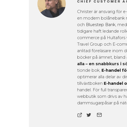
CHIEF CUSTOMER A
Christer är ansvarig för
en modern bolånebank
och
Bluestep Bank
, med
tidigare haft ledande ro
commerce på Hultafors 
Travel Group och E-comme
anlitad föreläsare inom di
böcker på ämnet, bland
alla – en snabbkurs i
tionde bok,
E-handel för
optimerar alla delar av 
tillväxtboken
E-handel o
handel. För full transpa
webbutik som drivs av h
dammsugarpåsar på nät