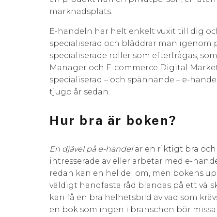
marknadsplats.
E-handeln har helt enkelt vuxit till dig 
specialiserad och bläddrar man igenom 
specialiserade roller som efterfrågas, 
Manager och E-commerce Digital Marketi
specialiserad – och spännande – e-handel
tjugo år sedan.
Hur bra är boken?
En djävel på e-handel
är en riktigt bra oc
intresserade av eller arbetar med e-handel
redan kan en hel del om, men bokens up
väldigt handfasta råd blandas på ett välsk
kan få en bra helhetsbild av vad som krävs
en bok som ingen i branschen bör missa