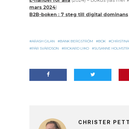
E-handel för alla
(2024) – Bokus (läs mer
mars 2024
)
B2B-boken : 7 steg till digital dominans
ARASH GILAN
BANK BERGSTRÖM
BOK
CHRISTINA
PÄR SVÄRDSON
RICKARD LYKO
SUSANNE HOLMST
CHRISTER PET