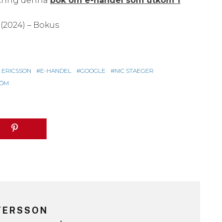
 kring denna
bok om e-handel som utkom 1
(2024) – Bokus
 ERICSSON
E-HANDEL
GOOGLE
NIC STAEGER
RÖM
TERSSON