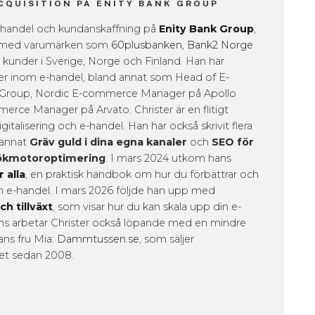
CQUISITION PÅ ENITY BANK GROUP
 e-handel och kundanskaffning på
Enity Bank Group
,
 med varumärken som
60plusbanken
,
Bank2 Norge
 kunder i Sverige, Norge och Finland. Han har
ller inom e-handel, bland annat som Head of E-
Group, Nordic E-commerce Manager på Apollo
rce Manager på Arvato. Christer är en flitigt
gitalisering och e-handel. Han har också skrivit flera
 annat
Gräv guld i dina egna kanaler
och
SEO för
 sökmotoroptimering
. I mars 2024 utkom hans
 alla
, en praktisk handbok om hur du förbättrar och
din e-handel. I mars 2026 följde han upp med
ch tillväxt
, som visar hur du kan skala upp din e-
rens arbetar Christer också löpande med en mindre
ans fru Mia:
Dammtussen.se
, som säljer
et sedan 2008.