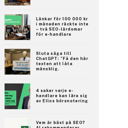
Länkar för 100 000 kr
i månaden räckte inte
– två SEO-lärdomar
för e-handlare
Sluta säga till
ChatGPT: ”Få den här
texten att låta
mänsklig.
4 saker varje e-
handlare kan lära sig
av Ellos börsnotering
Vem är bäst på SEO?
AI rekommenderar