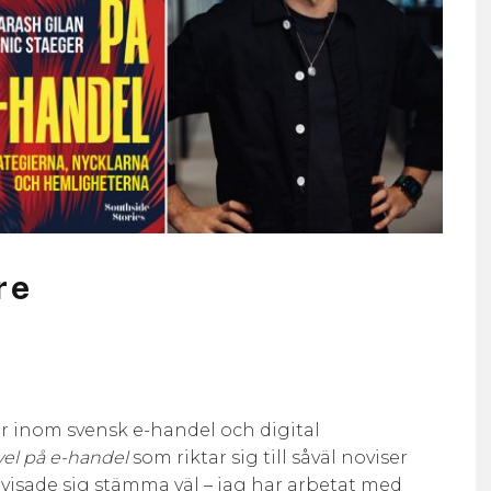
re
ner inom svensk e-handel och digital
vel på e-handel
som riktar sig till såväl noviser
 visade sig stämma väl – jag har arbetat med