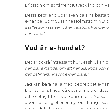
Ericsson om sortimentsutveckling och Pär
Dessa profiler bjuder även på sina bästa ti
e-handel. Som Susanne Holmström, VD 
istället som starten på en relation. Kunder 
handlare.”
Vad är e-handel?
Det är också intressant hur Arash Gilan o
handlar e-handel om att handla, köpa och sälj
det definierar vi som e-handlare.”
Jag kan bara hålla med: begreppet e-han
branschens linda, då det i princip endas
ett företag till en slutkonsument. Nu kan 
abonnemang eller en ny försäkring lika s
en produkt från en privatperson, en återför