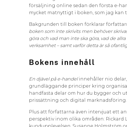
försäljning online sedan den första e-han
mycket matnyttigt i boken, som jag kan t
Bakgrunden till boken förklarar författar
boken som inte skrivits men behöver skriva
göra och vad man inte ska göra, vad de allra
verksamhet – samt varför detta är så ofantligt 
Bokens innehåll
En djävel på e-handel
innehåller nio delar
grundläggande principer kring organisat
handfasta delar om hur du bygger och ut
prissättning och digital marknadsföring.
Plus att författarna även intervjuat ett an
perspektiv inom olika områden: Rickard
kundupplevelsen, Susanne Holmström om 