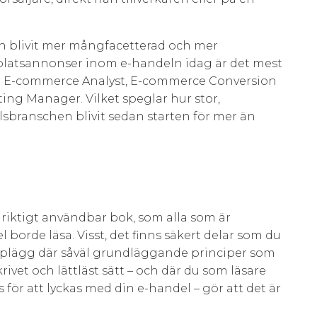
och blivit mer mångfacetterad och mer
platsannonser inom e-handeln idag är det mest
som E-commerce Analyst, E-commerce Conversion
ng Manager. Vilket speglar hur stor,
sbranschen blivit sedan starten för mer än
h riktigt användbar bok, som alla som är
 borde läsa. Visst, det finns säkert delar som du
plägg där såväl grundläggande principer som
rivet och lättläst sätt – och där du som läsare
 för att lyckas med din e-handel – gör att det är
.