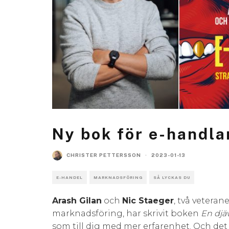
Ny bok för e-handla
CHRISTER PETTERSSON
·
2023-01-13
E-HANDEL
MARKNADSFÖRING
SÅ LYCKAS DU
Arash Gilan
och
Nic Staeger
, två vetera
marknadsföring, har skrivit boken
En djä
som till dig med mer erfarenhet. Och det