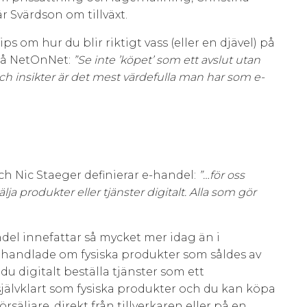
 Svärdson om tillväxt.
ps om hur du blir riktigt vass (eller en djävel) på
på NetOnNet:
”Se inte ’köpet’ som ett avslut utan
och insikter är det mest värdefulla man har som e-
ch Nic Staeger definierar e-handel:
”…för oss
a produkter eller tjänster digitalt. Alla som gör
del innefattar så mycket mer idag än i
t handlade om fysiska produkter som såldes av
du digitalt beställa tjänster som ett
jälvklart som fysiska produkter och du kan köpa
säljare, direkt från tillverkaren eller på en