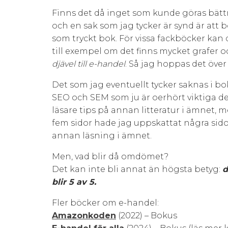
Finns det då inget som kunde göras bättre
och en sak som jag tycker är synd är at
som tryckt bok. För vissa fackböcker kan de
till exempel om det finns mycket grafer oc
djävel till e-handel
. Så jag hoppas det öve
Det som jag eventuellt tycker saknas i b
SEO och SEM som ju är oerhört viktiga del
läsare tips på annan litteratur i ämnet, m
fem sidor hade jag uppskattat några sid
annan läsning i ämnet.
Men, vad blir då omdömet?
Det kan inte bli annat än högsta betyg:
d
blir 5 av 5.
Fler böcker om e-handel:
Amazonkoden
(2022) – Bokus