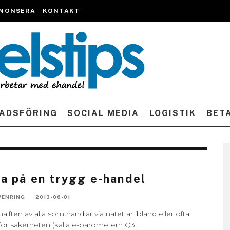
NONSERA
KONTAKT
ADSFÖRING
SOCIAL MEDIA
LOGISTIK
BET
a på en trygg e-handel
VENRING
·
2013-06-01
älften av alla som handlar via nätet är ibland eller ofta
 för säkerheten (källa e-barometern Q3
...