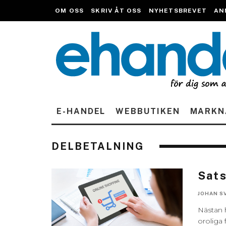
OM OSS
SKRIV ÅT OSS
NYHETSBREVET
AN
E-HANDEL
WEBBUTIKEN
MARKN
DELBETALNING
Sats
JOHAN S
Nästan h
oroliga