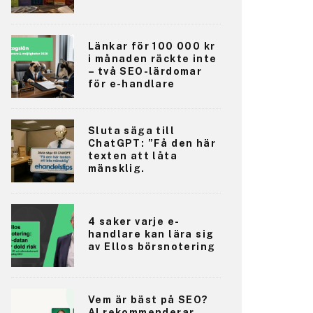
Länkar för 100 000 kr
i månaden räckte inte
– två SEO-lärdomar
för e-handlare
Sluta säga till
ChatGPT: ”Få den här
texten att låta
mänsklig.
4 saker varje e-
handlare kan lära sig
av Ellos börsnotering
Vem är bäst på SEO?
AI rekommenderar