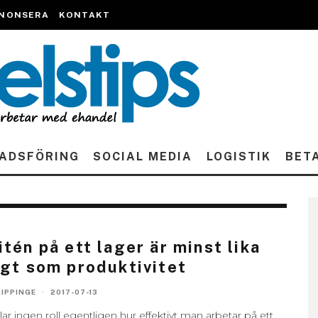
NONSERA
KONTAKT
ADSFÖRING
SOCIAL MEDIA
LOGISTIK
BET
itén på ett lager är minst lika
igt som produktivitet
LIPPINGE
·
2017-07-13
ar ingen roll egentligen hur effektivt man arbetar på ett