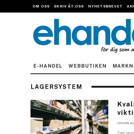
OM OSS
SKRIV ÅT OSS
NYHETSBREVET
AN
E-HANDEL
WEBBUTIKEN
MARKN
LAGERSYSTEM
Kval
vikt
JOHAN K
Det spel