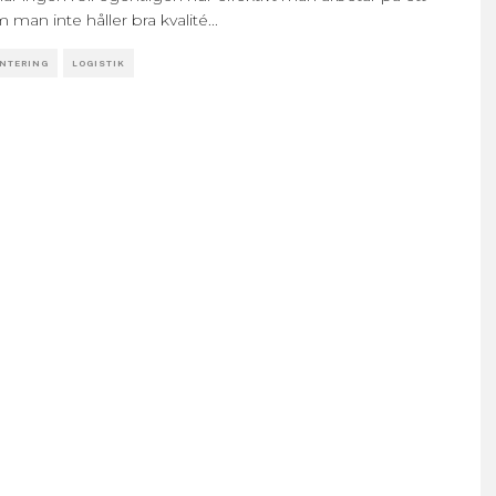
 man inte håller bra kvalité
...
NTERING
LOGISTIK