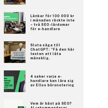
Länkar för 100 000 kr
i månaden räckte inte
– två SEO-lärdomar
för e-handlare
Sluta säga till
ChatGPT: ”Få den här
texten att låta
mänsklig.
4 saker varje e-
handlare kan lära sig
av Ellos börsnotering
Vem är bäst på SEO?
AI rekommenderar