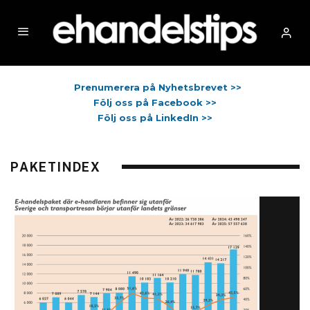
Prenumerera på Nyhetsbrevet >>
Följ oss på Facebook >>
Följ oss på LinkedIn >>
PAKETINDEX