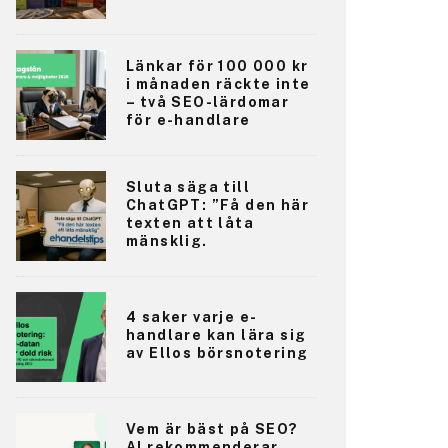
Länkar för 100 000 kr
i månaden räckte inte
– två SEO-lärdomar
för e-handlare
Sluta säga till
ChatGPT: ”Få den här
texten att låta
mänsklig.
4 saker varje e-
handlare kan lära sig
av Ellos börsnotering
Vem är bäst på SEO?
AI rekommenderar