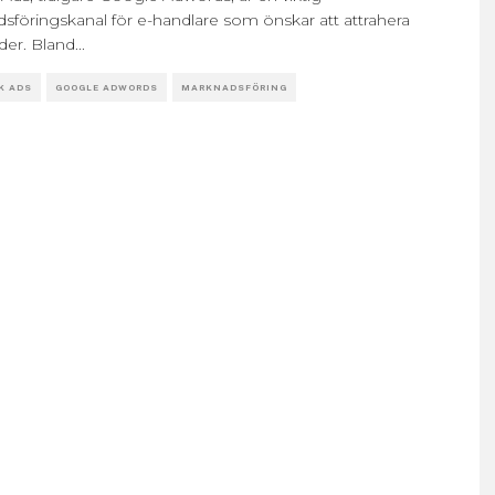
sföringskanal för e-handlare som önskar att attrahera
der. Bland
...
K ADS
GOOGLE ADWORDS
MARKNADSFÖRING