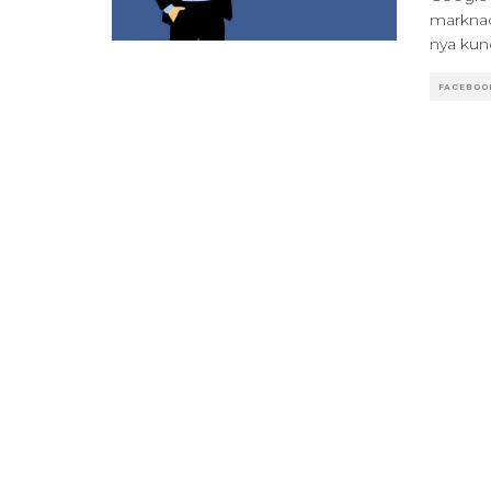
marknad
nya kun
FACEBOO