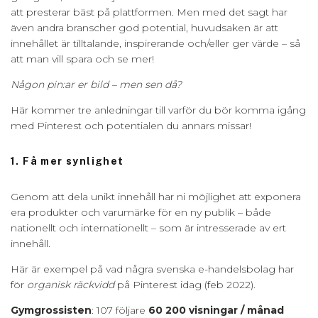
att presterar bäst på plattformen. Men med det sagt har
även andra branscher god potential, huvudsaken är att
innehållet är tilltalande, inspirerande och/eller ger värde – så
att man vill spara och se mer!
Någon pin:ar er bild – men sen då?
Här kommer tre anledningar till varför du bör komma igång
med Pinterest och potentialen du annars missar!
1. Få mer synlighet
Genom att dela unikt innehåll har ni möjlighet att exponera
era produkter och varumärke för en ny publik – både
nationellt och internationellt – som är intresserade av ert
innehåll.
Här är exempel på vad några svenska e-handelsbolag har
för
organisk räckvidd
på Pinterest idag (feb 2022).
Gymgrossisten
: 107 följare
60 200 visningar / månad