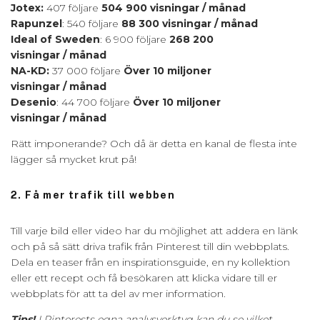
Jotex:
407 följare
504 900 visningar / månad
Rapunzel
: 540 följare
88 300 visningar / månad
Ideal of Sweden
: 6 900 följare
268 200
visningar / månad
NA-KD:
37 000 följare
Över 10 miljoner
visningar / månad
Desenio
: 44 700 följare
Över 10 miljoner
visningar / månad
Rätt imponerande? Och då är detta en kanal de flesta inte
lägger så mycket krut på!
2. Få mer trafik till webben
Till varje bild eller video har du möjlighet att addera en länk
och på så sätt driva trafik från Pinterest till din webbplats.
Dela en teaser från en inspirationsguide, en ny kollektion
eller ett recept och få besökaren att klicka vidare till er
webbplats för att ta del av mer information.
Tips!
I Pinterests egna analysverktyg kan du se vilket