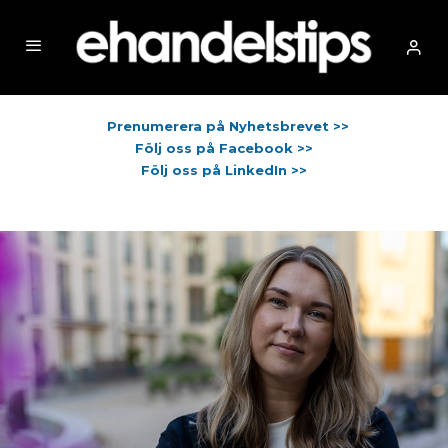
Prenumerera på Nyhetsbrevet >>
Följ oss på Facebook >>
Följ oss på LinkedIn >>