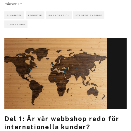
räknar ut
...
E-HANDEL
LOGISTIK
SÅ LYCKAS DU
UTANFÖR SVERIGE
UTOMLANDS
Del 1: Är vår webbshop redo för
internationella kunder?