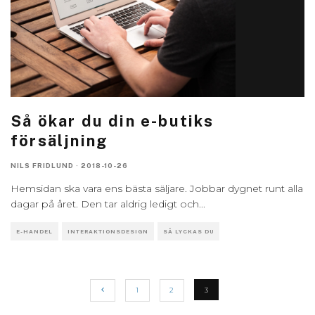
Så ökar du din e-butiks
försäljning
NILS FRIDLUND
·
2018-10-26
Hemsidan ska vara ens bästa säljare. Jobbar dygnet runt alla
dagar på året. Den tar aldrig ledigt och
...
E-HANDEL
INTERAKTIONSDESIGN
SÅ LYCKAS DU
1
2
3