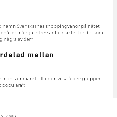
vid namn Svenskarnas shoppingvanor på nätet.
ehåller många intressanta insikter för dig som
ag några av dem.
ördelad mellan
ar man sammanställt inom vilka åldersgrupper
 populära*:
år (16%)