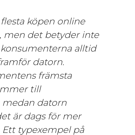
 flesta köpen online
 men det betyder inte
v konsumenterna alltid
framför datorn.
mentens främsta
mmer till
, medan datorn
et är dags för mer
. Ett typexempel på