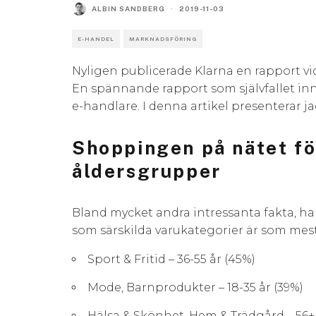
ALBIN SANDBERG
·
2019-11-03
E-HANDEL
MARKNADSFÖRING
Nyligen publicerade Klarna en rapport 
En spännande rapport som självfallet inn
e-handlare. I denna artikel presenterar j
Shoppingen på nätet f
åldersgrupper
Bland mycket andra intressanta fakta, h
som särskilda varukategorier är som mest
Sport & Fritid – 36-55 år (45%)
Mode, Barnprodukter – 18-35 år (39%)
Hälsa & Skönhet, Hem & Trädgård – 56+ 