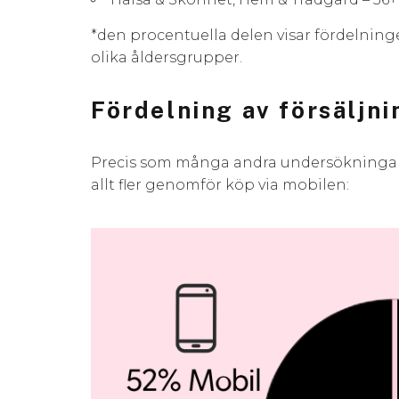
*den procentuella delen visar fördelning
olika åldersgrupper.
Fördelning av försäljn
Precis som många andra undersökningar,
allt fler genomför köp via mobilen: