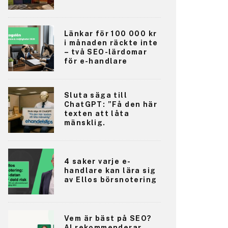
Länkar för 100 000 kr
i månaden räckte inte
– två SEO-lärdomar
för e-handlare
Sluta säga till
ChatGPT: ”Få den här
texten att låta
mänsklig.
4 saker varje e-
handlare kan lära sig
av Ellos börsnotering
Vem är bäst på SEO?
AI rekommenderar