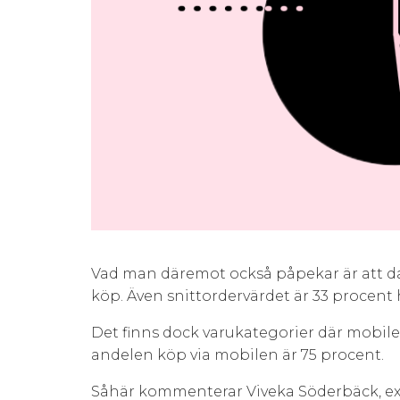
Vad man däremot också påpekar är att dat
köp. Även snittordervärdet är 33 procent
Det finns dock varukategorier där mobile
andelen köp via mobilen är 75 procent.
Såhär kommenterar Viveka Söderbäck, ex