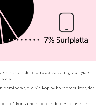
orer används i större utsträckning vid dyrare
 högre.
n dominerar, bl.a. vid köp av barnprodukter, där
pert på konsumentbeteende, dessa insikter: