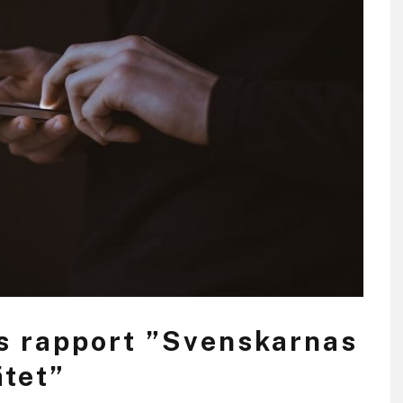
as rapport ”Svenskarnas
ätet”