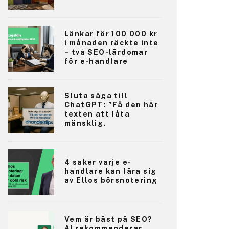
Länkar för 100 000 kr
i månaden räckte inte
– två SEO-lärdomar
för e-handlare
Sluta säga till
ChatGPT: ”Få den här
texten att låta
mänsklig.
4 saker varje e-
handlare kan lära sig
av Ellos börsnotering
Vem är bäst på SEO?
AI rekommenderar