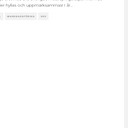
ier hyllas och uppmärksammas! I år
...
L
MARKNADSFÖRING
SEO