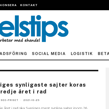
NONSERA
KONTAKT
ADSFÖRING
SOCIAL MEDIA
LOGISTIK
BET
iges synligaste sajter koras
tredje året i rad
 SEO-PRISET
·
2021-10-25
je året i rad ska Sveriges mest synliga sajter inom 26