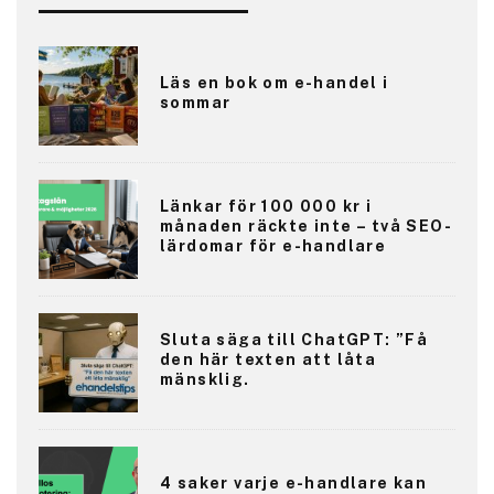
Läs en bok om e-handel i
sommar
Länkar för 100 000 kr i
månaden räckte inte – två SEO-
lärdomar för e-handlare
Sluta säga till ChatGPT: ”Få
den här texten att låta
mänsklig.
4 saker varje e-handlare kan