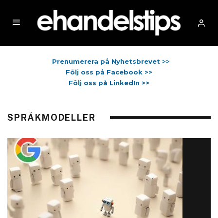
Prenumerera på Nyhetsbrevet >>
Följ oss på Facebook >>
Följ oss på LinkedIn >>
SPRÅKMODELLER