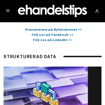
Prenumerera på Nyhetsbrevet >>
Följ oss på Facebook >>
Följ oss på LinkedIn >>
STRUKTURERAD DATA