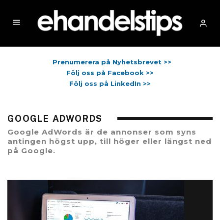
Prenumerera på Nyhetsbrevet >>
Följ oss på Facebook >>
Följ oss på LinkedIn >>
GOOGLE ADWORDS
Google AdWords är de annonser som syns
antingen högst upp, till höger eller längst ned
på Google.