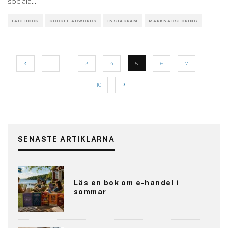
sociala
...
FACEBOOK
GOOGLE ADWORDS
INSTAGRAM
MARKNADSFÖRING
1
…
3
4
5
6
7
…
10
SENASTE ARTIKLARNA
Läs en bok om e-handel i
sommar