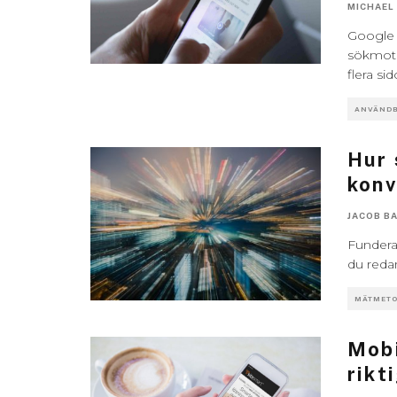
MICHAEL
Google 
sökmotor
flera si
ANVÄNDB
Hur 
konv
JACOB B
Fundera
du redan
MÄTMETO
Mobi
rikt