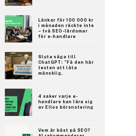
Länkar för 100 000 kr
i månaden räckte inte
– två SEO-lärdomar
för e-handlare
Sluta säga till
ChatGPT: ”Få den här
texten att låta
mänsklig.
4 saker varje e-
handlare kan lära sig
av Ellos börsnotering
Vem är bäst på SEO?
AI rekommenderar