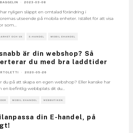
 BAGGELIN
·
2023-03-08
har nyligen släppt en omtalad förändring i
ernas utseende på mobila enheter. Istället för att visa
dor som
...
ARHET OCH UX
E-HANDEL
MOBIL EHANDEL
snabb är din webshop? Så
erterar du med bra laddtider
ARTOLETTI
·
2020-05-26
r du på att skapa en egen webshop? Eller kanske har
 en befintlig webbplats dit du
...
DER
MOBIL EHANDEL
WEBBUTIKEN
lanpassa din E-handel, på
igt!