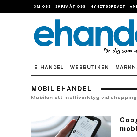
OM OSS
SKRIV ÅT OSS
NYHETSBREVET
AN
E-HANDEL
WEBBUTIKEN
MARKN
MOBIL EHANDEL
Mobilen ett multiverktyg vid shopping
Goog
mobi