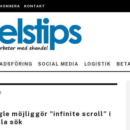
NONSERA
KONTAKT
ADSFÖRING
SOCIAL MEDIA
LOGISTIK
BET
!
le möjliggör ”infinite scroll” i
la sök