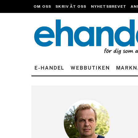
OM OSS
SKRIV ÅT OSS
NYHETSBREVET
AN
E-HANDEL
WEBBUTIKEN
MARKN