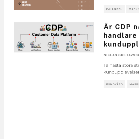
E-HANDEL
MARK
Är CDP n
handlare 
kunduppl
NIKLAS GUSTAVSS
Ta nästa stora s
kundupplevelsen 
KUNDVÅRD
MARK