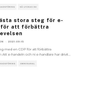
NADSFÖRING
SÅ LYCKAS DU
ästa stora steg för e-
för att förbättra
evelsen
ON
·
2021-09-15
teg med en CDP för att förbättra
Att e-handeln och ni e-handlare har drivit
...
NADSFÖRING
OMNIKANAL