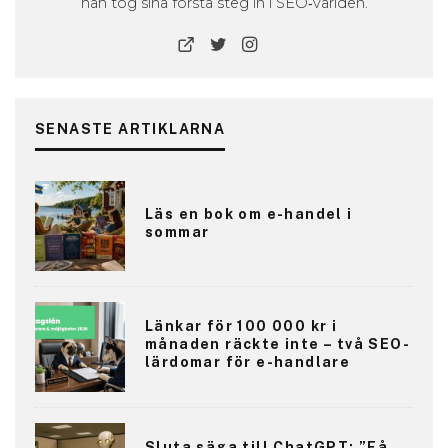
han tog sina första steg in i SEO‑världen.
SENASTE ARTIKLARNA
Läs en bok om e-handel i
sommar
Länkar för 100 000 kr i
månaden räckte inte – två SEO-
lärdomar för e-handlare
Sluta säga till ChatGPT: ”Få