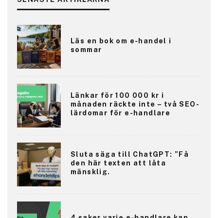
Läs en bok om e-handel i
sommar
Länkar för 100 000 kr i
månaden räckte inte – två SEO-
lärdomar för e-handlare
Sluta säga till ChatGPT: ”Få
den här texten att låta
mänsklig.
4 saker varje e-handlare kan