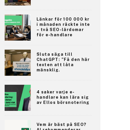
Länkar för 100 000 kr
i månaden räckte inte
– två SEO-lärdomar
för e-handlare
Sluta säga till
ChatGPT: ”Få den här
texten att låta
mänsklig.
4 saker varje e-
handlare kan lära sig
av Ellos börsnotering
Vem är bäst på SEO?
AI rekommenderar