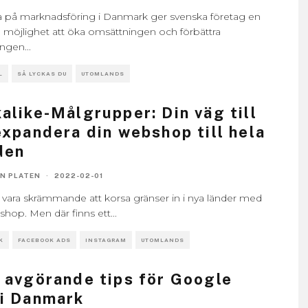
sa på marknadsföring i Danmark ger svenska företag en
l möjlighet att öka omsättningen och förbättra
ingen
...
L
SÅ LYCKAS DU
UTOMLANDS
alike-Målgrupper: Din väg till
expandera din webshop till hela
den
ON PLATEN
·
2022-02-01
 vara skrämmande att korsa gränser in i nya länder med
shop. Men där finns ett
...
K
FACEBOOK ADS
INSTAGRAM
UTOMLANDS
 avgörande tips för Google
i Danmark