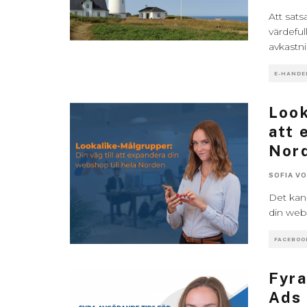
Att sat
värdeful
avkastn
E-HANDE
Look
att 
Nor
SOFIA V
Det kan
din web
FACEBOO
Fyra
Ads 