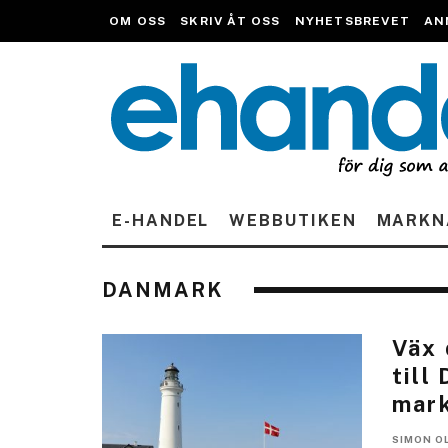
OM OSS
SKRIV ÅT OSS
NYHETSBREVET
AN
E-HANDEL
WEBBUTIKEN
MARKN
DANMARK
Väx 
till
mar
SIMON O