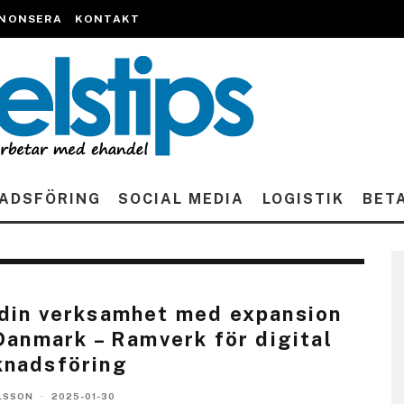
NONSERA
KONTAKT
ADSFÖRING
SOCIAL MEDIA
LOGISTIK
BET
din verksamhet med expansion
 Danmark – Ramverk för digital
knadsföring
LSSON
·
2025-01-30